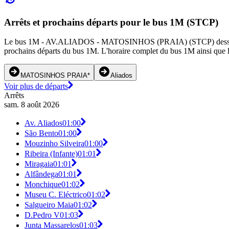
Arrêts et prochains départs pour le bus 1M (STCP)
Le bus 1M - AV.ALIADOS - MATOSINHOS (PRAIA) (STCP) dessert 35 arrê
prochains départs du bus 1M. L'horaire complet du bus 1M ainsi que le
MATOSINHOS PRAIA*
Aliados
Voir plus de départs
Arrêts
sam. 8 août 2026
Av. Aliados
01:00
São Bento
01:00
Mouzinho Silveira
01:00
Ribeira (Infante)
01:01
Miragaia
01:01
Alfândega
01:01
Monchique
01:02
Museu C. Eléctrico
01:02
Salgueiro Maia
01:02
D.Pedro V
01:03
Junta Massarelos
01:03