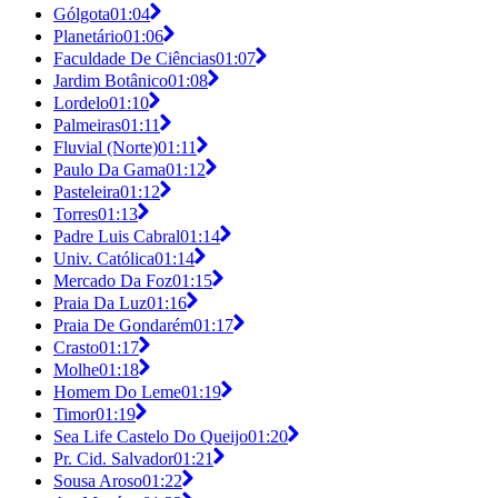
Gólgota
01:04
Planetário
01:06
Faculdade De Ciências
01:07
Jardim Botânico
01:08
Lordelo
01:10
Palmeiras
01:11
Fluvial (Norte)
01:11
Paulo Da Gama
01:12
Pasteleira
01:12
Torres
01:13
Padre Luis Cabral
01:14
Univ. Católica
01:14
Mercado Da Foz
01:15
Praia Da Luz
01:16
Praia De Gondarém
01:17
Crasto
01:17
Molhe
01:18
Homem Do Leme
01:19
Timor
01:19
Sea Life Castelo Do Queijo
01:20
Pr. Cid. Salvador
01:21
Sousa Aroso
01:22