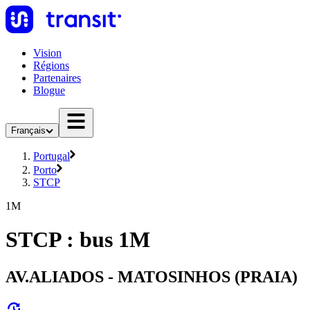
Vision
Régions
Partenaires
Blogue
Français
Portugal
Porto
STCP
1M
STCP : bus 1M
AV.ALIADOS - MATOSINHOS (PRAIA)