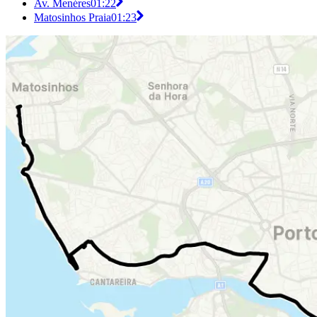
Av. Menéres
01:22
Matosinhos Praia
01:23