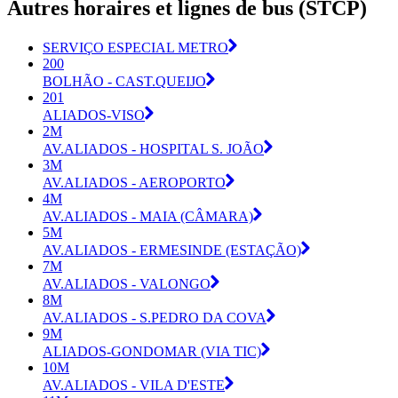
Autres horaires et lignes de bus (STCP)
SERVIÇO ESPECIAL METRO
200
BOLHÃO - CAST.QUEIJO
201
ALIADOS-VISO
2M
AV.ALIADOS - HOSPITAL S. JOÃO
3M
AV.ALIADOS - AEROPORTO
4M
AV.ALIADOS - MAIA (CÂMARA)
5M
AV.ALIADOS - ERMESINDE (ESTAÇÃO)
7M
AV.ALIADOS - VALONGO
8M
AV.ALIADOS - S.PEDRO DA COVA
9M
ALIADOS-GONDOMAR (VIA TIC)
10M
AV.ALIADOS - VILA D'ESTE