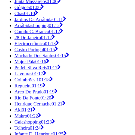
Junta Massarelos
01:06
Gólgota
01:06
Chãs
01:10
Jardins Da Arrábida
01:11
Arrábidashopping
01:12
Camilo C. Branco
01:12
28 De Janeiro
01:12
Electrocerâmica
01:13
Castro Portugal
01:15
Machado Dos Santos
01:15
Major Pála
01:16
Pr. M. Silva Reis
01:17
Lavouras
01:17
Coimbrões 1
01:18
Regueira
01:19
Arco Do Prado
01:19
Rio Da Fonte
01:20
Henrique Cernache
01:21
Aki
01:21
Makro
01:22
Gaiashopping
01:23
Telheira
01:24
Infante D. Henrique
01:25