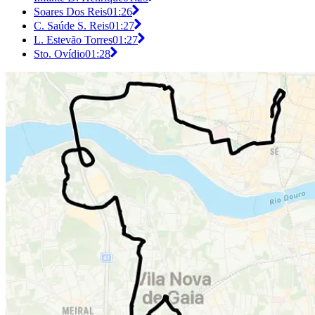
Soares Dos Reis
01:26
C. Saúde S. Reis
01:27
L. Estevão Torres
01:27
Sto. Ovídio
01:28