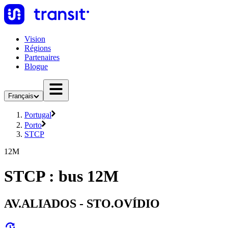
Vision
Régions
Partenaires
Blogue
Français
Portugal
Porto
STCP
12M
STCP : bus 12M
AV.ALIADOS - STO.OVÍDIO