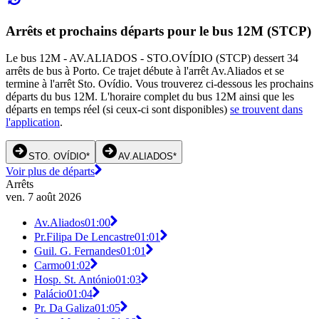
Arrêts et prochains départs pour le bus 12M (STCP)
Le bus 12M - AV.ALIADOS - STO.OVÍDIO (STCP) dessert 34
arrêts de bus à Porto. Ce trajet débute à l'arrêt Av.Aliados et se
termine à l'arrêt Sto. Ovídio. Vous trouverez ci-dessous les prochains
départs du bus 12M. L'horaire complet du bus 12M ainsi que les
départs en temps réel (si ceux-ci sont disponibles)
se trouvent dans
l'application
.
STO. OVÍDIO*
AV.ALIADOS*
Voir plus de départs
Arrêts
ven. 7 août 2026
Av.Aliados
01:00
Pr.Filipa De Lencastre
01:01
Guil. G. Fernandes
01:01
Carmo
01:02
Hosp. St. António
01:03
Palácio
01:04
Pr. Da Galiza
01:05