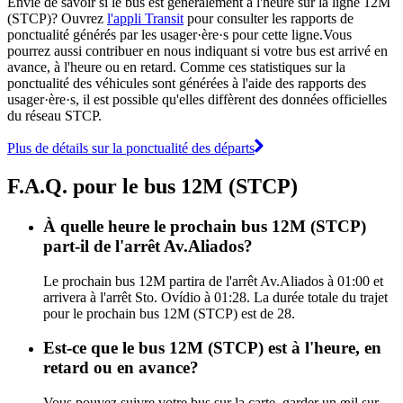
Envie de savoir si le bus est généralement à l'heure sur la ligne 12M
(STCP)? Ouvrez
l'appli Transit
pour consulter les rapports de
ponctualité générés par les usager·ère·s pour cette ligne.Vous
pourrez aussi contribuer en nous indiquant si votre bus est arrivé en
avance, à l'heure ou en retard. Comme ces statistiques sur la
ponctualité des véhicules sont générées à l'aide des rapports des
usager·ère·s, il est possible qu'elles diffèrent des données officielles
du réseau STCP.
Plus de détails sur la ponctualité des départs
F.A.Q. pour le bus 12M (STCP)
À quelle heure le prochain bus 12M (STCP)
part-il de l'arrêt Av.Aliados?
Le prochain bus 12M partira de l'arrêt Av.Aliados à 01:00 et
arrivera à l'arrêt Sto. Ovídio à 01:28. La durée totale du trajet
pour le prochain bus 12M (STCP) est de 28.
Est-ce que le bus 12M (STCP) est à l'heure, en
retard ou en avance?
Vous pouvez suivre votre bus sur la carte, garder un œil sur