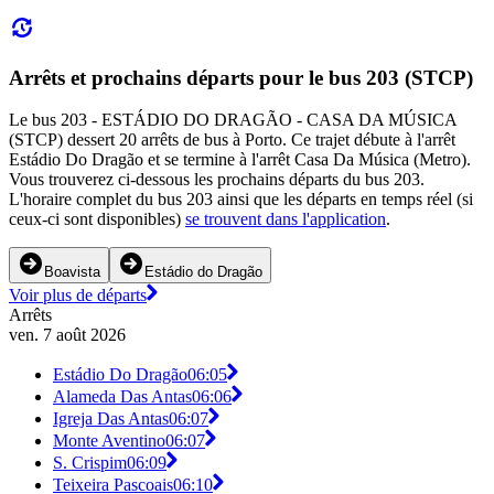
Arrêts et prochains départs pour le bus 203 (STCP)
Le bus 203 - ESTÁDIO DO DRAGÃO - CASA DA MÚSICA
(STCP) dessert 20 arrêts de bus à Porto. Ce trajet débute à l'arrêt
Estádio Do Dragão et se termine à l'arrêt Casa Da Música (Metro).
Vous trouverez ci-dessous les prochains départs du bus 203.
L'horaire complet du bus 203 ainsi que les départs en temps réel (si
ceux-ci sont disponibles)
se trouvent dans l'application
.
Boavista
Estádio do Dragão
Voir plus de départs
Arrêts
ven. 7 août 2026
Estádio Do Dragão
06:05
Alameda Das Antas
06:06
Igreja Das Antas
06:07
Monte Aventino
06:07
S. Crispim
06:09
Teixeira Pascoais
06:10