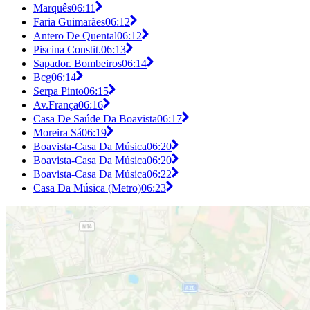
Marquês
06:11
Faria Guimarães
06:12
Antero De Quental
06:12
Piscina Constit.
06:13
Sapador. Bombeiros
06:14
Bcg
06:14
Serpa Pinto
06:15
Av.França
06:16
Casa De Saúde Da Boavista
06:17
Moreira Sá
06:19
Boavista-Casa Da Música
06:20
Boavista-Casa Da Música
06:20
Boavista-Casa Da Música
06:22
Casa Da Música (Metro)
06:23