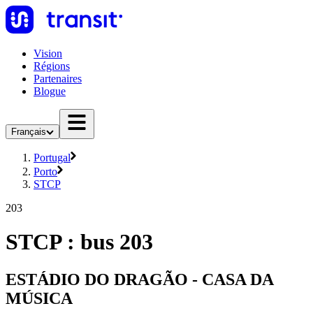
Vision
Régions
Partenaires
Blogue
Français
Portugal
Porto
STCP
203
STCP : bus 203
ESTÁDIO DO DRAGÃO - CASA DA
MÚSICA