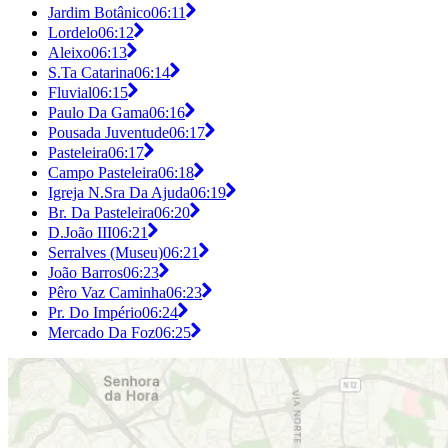
Jardim Botânico
06:11
Lordelo
06:12
Aleixo
06:13
S.Ta Catarina
06:14
Fluvial
06:15
Paulo Da Gama
06:16
Pousada Juventude
06:17
Pasteleira
06:17
Campo Pasteleira
06:18
Igreja N.Sra Da Ajuda
06:19
Br. Da Pasteleira
06:20
D.João III
06:21
Serralves (Museu)
06:21
João Barros
06:23
Pêro Vaz Caminha
06:23
Pr. Do Império
06:24
Mercado Da Foz
06:25