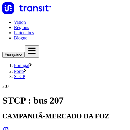
Vision
Régions
Partenaires
Blogue
Français
Portugal
Porto
STCP
207
STCP : bus 207
CAMPANHÃ-MERCADO DA FOZ