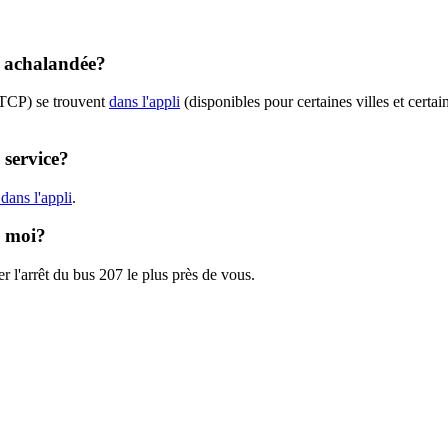
t achalandée?
STCP) se trouvent
dans l'appli
(disponibles pour certaines villes et certai
 service?
dans l'appli
.
e moi?
r l'arrêt du bus 207 le plus près de vous.