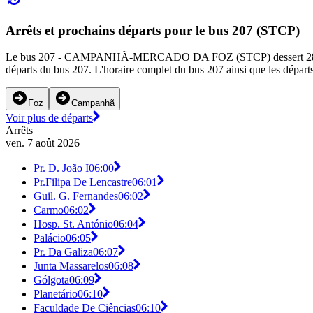
Arrêts et prochains départs pour le bus 207 (STCP)
Le bus 207 - CAMPANHÃ-MERCADO DA FOZ (STCP) dessert 28 arrêts de b
départs du bus 207. L'horaire complet du bus 207 ainsi que les départs
Foz
Campanhã
Voir plus de départs
Arrêts
ven. 7 août 2026
Pr. D. João I
06:00
Pr.Filipa De Lencastre
06:01
Guil. G. Fernandes
06:02
Carmo
06:02
Hosp. St. António
06:04
Palácio
06:05
Pr. Da Galiza
06:07
Junta Massarelos
06:08
Gólgota
06:09
Planetário
06:10
Faculdade De Ciências
06:10