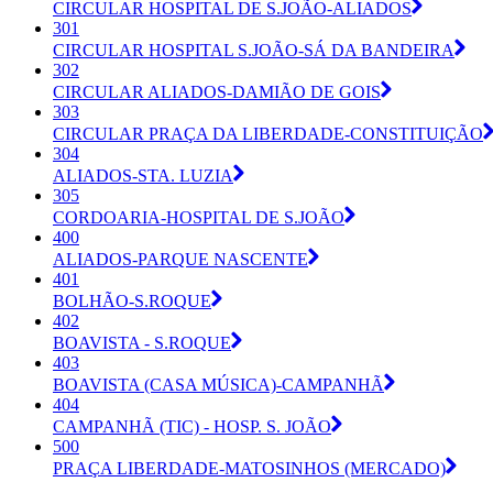
CIRCULAR HOSPITAL DE S.JOÃO-ALIADOS
301
CIRCULAR HOSPITAL S.JOÃO-SÁ DA BANDEIRA
302
CIRCULAR ALIADOS-DAMIÃO DE GOIS
303
CIRCULAR PRAÇA DA LIBERDADE-CONSTITUIÇÃO
304
ALIADOS-STA. LUZIA
305
CORDOARIA-HOSPITAL DE S.JOÃO
400
ALIADOS-PARQUE NASCENTE
401
BOLHÃO-S.ROQUE
402
BOAVISTA - S.ROQUE
403
BOAVISTA (CASA MÚSICA)-CAMPANHÃ
404
CAMPANHÃ (TIC) - HOSP. S. JOÃO
500
PRAÇA LIBERDADE-MATOSINHOS (MERCADO)