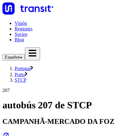
Visión
Regiones
Socios
Blog
Español
Portugal
Porto
STCP
207
autobús 207 de STCP
CAMPANHÃ-MERCADO DA FOZ