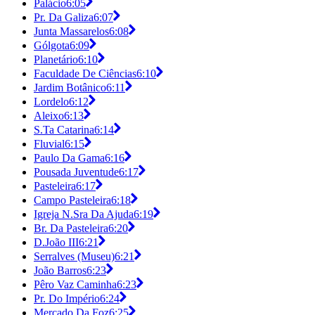
Palácio
6:05
Pr. Da Galiza
6:07
Junta Massarelos
6:08
Gólgota
6:09
Planetário
6:10
Faculdade De Ciências
6:10
Jardim Botânico
6:11
Lordelo
6:12
Aleixo
6:13
S.Ta Catarina
6:14
Fluvial
6:15
Paulo Da Gama
6:16
Pousada Juventude
6:17
Pasteleira
6:17
Campo Pasteleira
6:18
Igreja N.Sra Da Ajuda
6:19
Br. Da Pasteleira
6:20
D.João III
6:21
Serralves (Museu)
6:21
João Barros
6:23
Pêro Vaz Caminha
6:23
Pr. Do Império
6:24
Mercado Da Foz
6:25