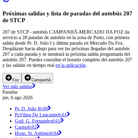
Próximas salidas y lista de paradas del autobús 207
de STCP
207 de STCP - autobús CAMPANHÃ-MERCADO DA FOZ da
servicio a 28 paradas de autobús en la zona de Porto, con primera
salida desde Pr. D. João I y última parada en Mercado Da Foz.
Desplázate hacia abajo para ver las próximas llegadas del autobús
207 a cada parada y se mostrará la próxima salida programada del
autobús 207. Puedes consultar el horario completo del autobús 207
y las salidas en tiempo real
en la aplicación
.
Foz
Campanhã
Ver más salidas
Paradas
jue, 6 ago 2026
Pr. D. João I
6:00
Pr.Filipa De Lencastre
6:01
Guil. G. Fernandes
6:02
Carmo
6:02
Hosp. St. António
6:04