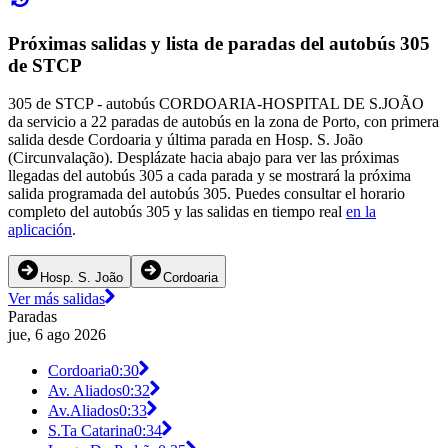
Próximas salidas y lista de paradas del autobús 305
de STCP
305 de STCP - autobús CORDOARIA-HOSPITAL DE S.JOÃO
da servicio a 22 paradas de autobús en la zona de Porto, con primera
salida desde Cordoaria y última parada en Hosp. S. João
(Circunvalação). Desplázate hacia abajo para ver las próximas
llegadas del autobús 305 a cada parada y se mostrará la próxima
salida programada del autobús 305. Puedes consultar el horario
completo del autobús 305 y las salidas en tiempo real
en la
aplicación
.
Hosp. S. João
Cordoaria
Ver más salidas
Paradas
jue, 6 ago 2026
Cordoaria
0:30
Av. Aliados
0:32
Av.Aliados
0:33
S.Ta Catarina
0:34