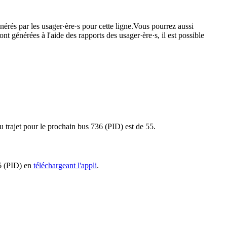
nérés par les usager·ère·s pour cette ligne.Vous pourrez aussi
nt générées à l'aide des rapports des usager·ère·s, il est possible
u trajet pour le prochain bus 736 (PID) est de 55.
36 (PID) en
téléchargeant l'appli
.