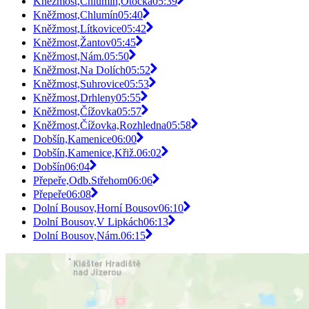
Kněžmost,Chlumín,Otočka
05:39
Kněžmost,Chlumín
05:40
Kněžmost,Lítkovice
05:42
Kněžmost,Žantov
05:45
Kněžmost,Nám.
05:50
Kněžmost,Na Dolích
05:52
Kněžmost,Suhrovice
05:53
Kněžmost,Drhleny
05:55
Kněžmost,Čížovka
05:57
Kněžmost,Čížovka,Rozhledna
05:58
Dobšín,Kamenice
06:00
Dobšín,Kamenice,Křiž.
06:02
Dobšín
06:04
Přepeře,Odb.Střehom
06:06
Přepeře
06:08
Dolní Bousov,Horní Bousov
06:10
Dolní Bousov,V Lipkách
06:13
Dolní Bousov,Nám.
06:15