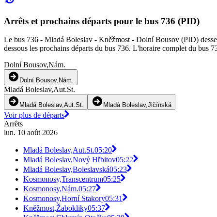
Arrêts et prochains départs pour le bus 736 (PID)
Le bus 736 - Mladá Boleslav - Kněžmost - Dolní Bousov (PID) dessert 2
dessous les prochains départs du bus 736. L'horaire complet du bus 736
Dolní Bousov,Nám.
Dolní Bousov,Nám.
Mladá Boleslav,Aut.St.
Mladá Boleslav,Aut.St.
Mladá Boleslav,Jičínská
Voir plus de départs
Arrêts
lun. 10 août 2026
Mladá Boleslav,Aut.St.
05:20
Mladá Boleslav,Nový Hřbitov
05:22
Mladá Boleslav,Boleslavská
05:23
Kosmonosy,Transcentrum
05:25
Kosmonosy,Nám.
05:27
Kosmonosy,Horní Stakory
05:31
Kněžmost,Žabokliky
05:37