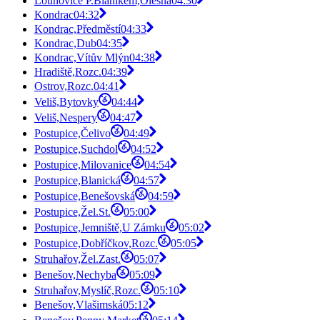
Louňovice P.Blaníkem,Olešná
04:30
Kondrac
04:32
Kondrac,Předměstí
04:33
Kondrac,Dub
04:35
Kondrac,Vítův Mlýn
04:38
Hradiště,Rozc.
04:39
Ostrov,Rozc.
04:41
Veliš,Bytovky
04:44
Veliš,Nespery
04:47
Postupice,Čelivo
04:49
Postupice,Suchdol
04:52
Postupice,Milovanice
04:54
Postupice,Blanická
04:57
Postupice,Benešovská
04:59
Postupice,Žel.St.
05:00
Postupice,Jemniště,U Zámku
05:02
Postupice,Dobříčkov,Rozc.
05:05
Struhařov,Žel.Zast.
05:07
Benešov,Nechyba
05:09
Struhařov,Myslíč,Rozc.
05:10
Benešov,Vlašimská
05:12