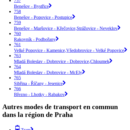
757
Benešov - Bystřice
758
Benešov - Popovice - Postupice
759
Benešov - Maršovice - Křečovice,Strážovice - Neveklov
760
Rakovník - Podbořany
761
Velké Popovice - Kamenice,Všedobrovice - Velké Popovice
763
Mladá Boleslav - Dobrovice - Dobrovice,Chloumek
764
Mladá Boleslav - Dobrovice - McEly
765
Sibřina - Říčany - Jesenice
766
Březno - Lhotky - Rabakov
Autres modes de transport en commun
dans la région de Praha
Tram