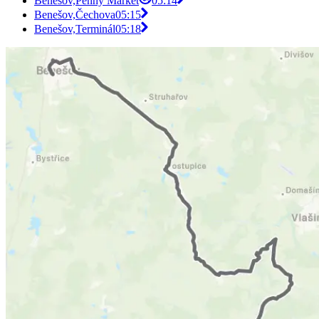
Benešov,Penny Market
05:14
Benešov,Čechova
05:15
Benešov,Terminál
05:18