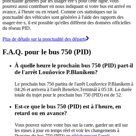
ponctualité générés par les usager·ère·s pour cette ligne.Vous
pourrez aussi contribuer en nous indiquant si votre bus est arrivé en
avance, à l'heure ou en retard. Comme ces statistiques sur la
ponctualité des véhicules sont générées à l'aide des rapports des
usager·ère·s, il est possible qu'elles diffèrent des données officielles
du réseau PID.
Plus de détails sur la ponctualité des départs
F.A.Q. pour le bus 750 (PID)
À quelle heure le prochain bus 750 (PID) part-il
de l'arrêt Louňovice P.Blaníkem?
Le prochain bus 750 partira de l'arrêt Louňovice P.Blaníkem à
04:26 et arrivera à l'arrêt Benešov,Terminál à 05:18. La durée
totale du trajet pour le prochain bus 750 (PID) est de 52.
Est-ce que le bus 750 (PID) est à l'heure, en
retard ou en avance?
Vous pouvez suivre votre bus sur la carte, garder un œil sur
les mises à jour en temps réel et voir les changements à
l'horaire du bus 750 (PID) en
téléchargeant l'appli
.