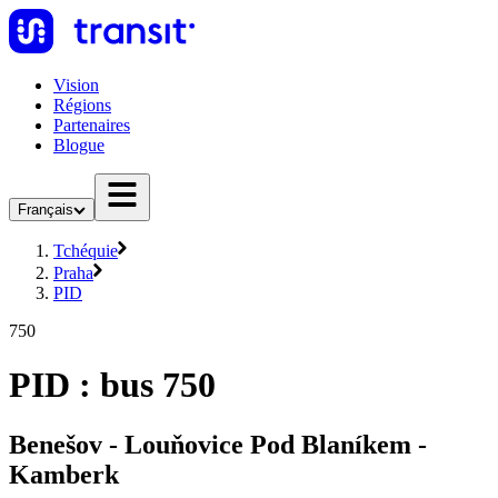
Vision
Régions
Partenaires
Blogue
Français
Tchéquie
Praha
PID
750
PID : bus 750
Benešov - Louňovice Pod Blaníkem -
Kamberk