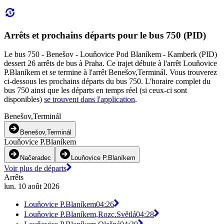
Arrêts et prochains départs pour le bus 750 (PID)
Le bus 750 - Benešov - Louňovice Pod Blaníkem - Kamberk (PID)
dessert 26 arrêts de bus à Praha. Ce trajet débute à l'arrêt Louňovice
P.Blaníkem et se termine à l'arrêt Benešov,Terminál. Vous trouverez
ci-dessous les prochains départs du bus 750. L'horaire complet du
bus 750 ainsi que les départs en temps réel (si ceux-ci sont
disponibles)
se trouvent dans l'application
.
Benešov,Terminál
Benešov,Terminál
Louňovice P.Blaníkem
Načeradec
Louňovice P.Blaníkem
Voir plus de départs
Arrêts
lun. 10 août 2026
Louňovice P.Blaníkem
04:26
Louňovice P.Blaníkem,Rozc.Světlá
04:28