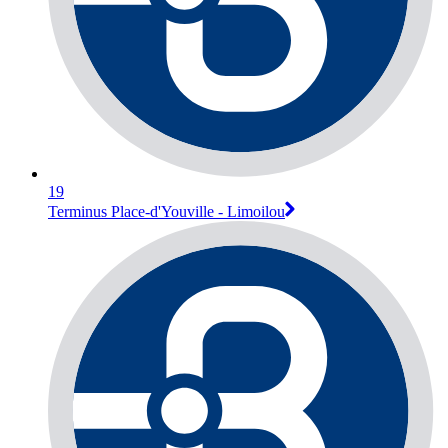
19
Terminus Place-d'Youville - Limoilou