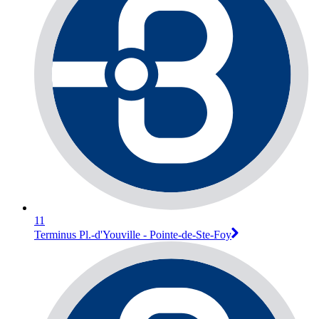
11
Terminus Pl.-d'Youville - Pointe-de-Ste-Foy