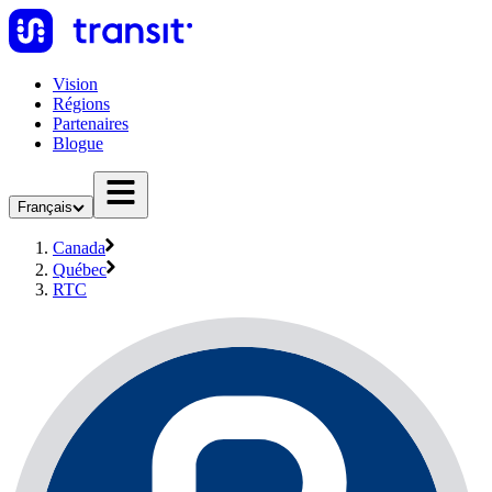
Vision
Régions
Partenaires
Blogue
Français
Canada
Québec
RTC