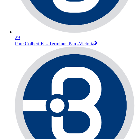
29
Parc Colbert E. - Terminus Parc-Victoria