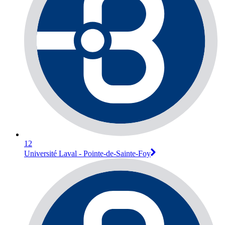
12
Université Laval - Pointe-de-Sainte-Foy