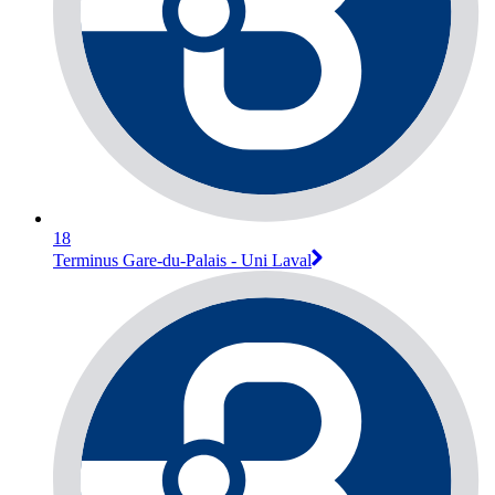
18
Terminus Gare-du-Palais - Uni Laval