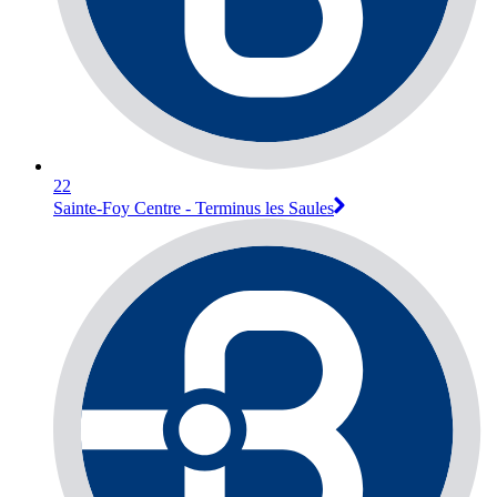
22
Sainte-Foy Centre - Terminus les Saules