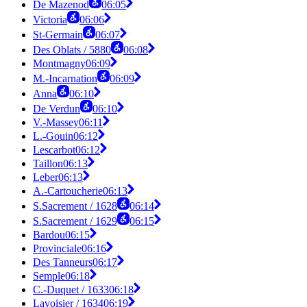
De Mazenod
06:05
Victoria
06:06
St-Germain
06:07
Des Oblats / 5880
06:08
Montmagny
06:09
M.-Incarnation
06:09
Anna
06:10
De Verdun
06:10
V.-Massey
06:11
L.-Gouin
06:12
Lescarbot
06:12
Taillon
06:13
Leber
06:13
A.-Cartoucherie
06:13
S.Sacrement / 1628
06:14
S.Sacrement / 1629
06:15
Bardou
06:15
Provinciale
06:16
Des Tanneurs
06:17
Semple
06:18
C.-Duquet / 1633
06:18
Lavoisier / 1634
06:19