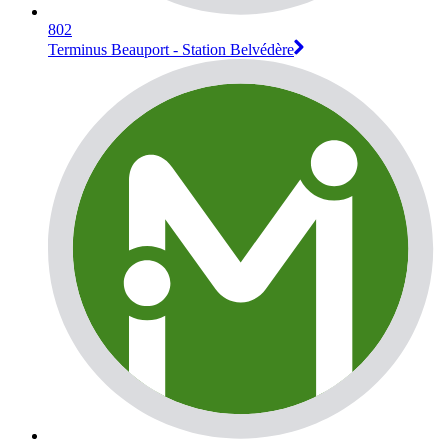
802
Terminus Beauport - Station Belvédère