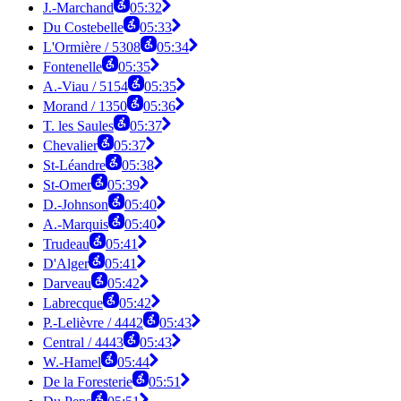
J.-Marchand
05:32
Du Costebelle
05:33
L'Ormière / 5308
05:34
Fontenelle
05:35
A.-Viau / 5154
05:35
Morand / 1350
05:36
T. les Saules
05:37
Chevalier
05:37
St-Léandre
05:38
St-Omer
05:39
D.-Johnson
05:40
A.-Marquis
05:40
Trudeau
05:41
D'Alger
05:41
Darveau
05:42
Labrecque
05:42
P.-Lelièvre / 4442
05:43
Central / 4443
05:43
W.-Hamel
05:44
De la Foresterie
05:51