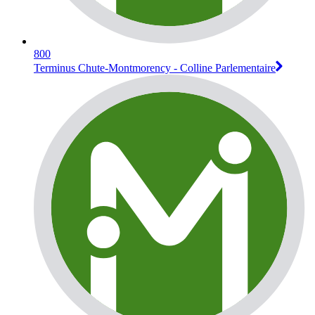
800
Terminus Chute-Montmorency - Colline Parlementaire