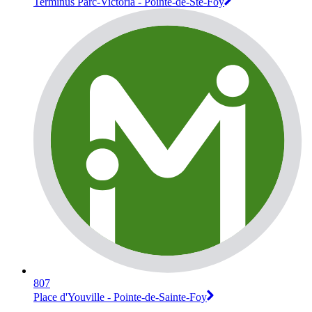
Terminus Parc-Victoria - Pointe-de-Ste-Foy
807
Place d'Youville - Pointe-de-Sainte-Foy