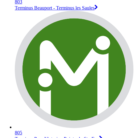
803
Terminus Beauport - Terminus les Saules
805