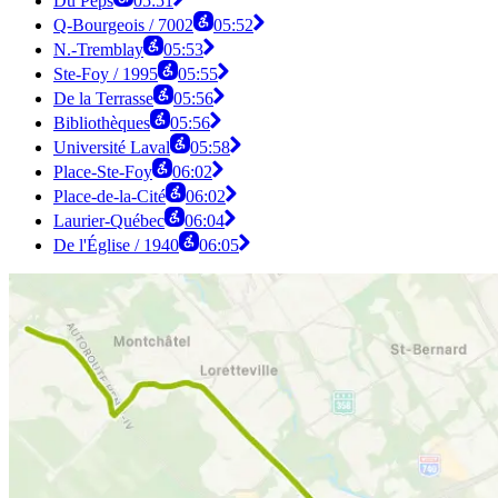
Du Peps
05:51
Q-Bourgeois / 7002
05:52
N.-Tremblay
05:53
Ste-Foy / 1995
05:55
De la Terrasse
05:56
Bibliothèques
05:56
Université Laval
05:58
Place-Ste-Foy
06:02
Place-de-la-Cité
06:02
Laurier-Québec
06:04
De l'Église / 1940
06:05