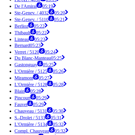
De l'Amiral
05:19
Ste-Genev. / 4032
05:20
Ste-Genev. / 5110
05:21
Berlioz
05:22
Thibault
05:22
Linteau
05:23
Bernard
05:23
Verret / 5120
05:24
Du Blanc-Manteau
05:25
Gastonguay
05:25
L'Ormière / 5125
05:26
Miramont
05:27
L'Ormière / 5128
05:28
Blain
05:28
Pincourt
05:29
Fauvet
05:29
Chauveau / 5131
05:30
S.-Drolet / 5133
05:31
L'Ormière / 5134
05:32
Compl. Chauveau
05:32