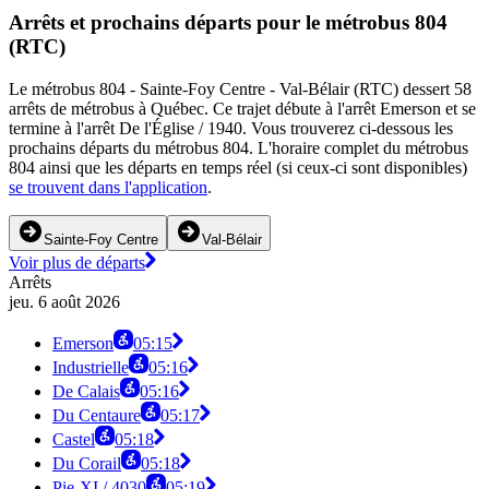
Arrêts et prochains départs pour le métrobus 804
(RTC)
Le métrobus 804 - Sainte-Foy Centre - Val-Bélair (RTC) dessert 58
arrêts de métrobus à Québec. Ce trajet débute à l'arrêt Emerson et se
termine à l'arrêt De l'Église / 1940. Vous trouverez ci-dessous les
prochains départs du métrobus 804. L'horaire complet du métrobus
804 ainsi que les départs en temps réel (si ceux-ci sont disponibles)
se trouvent dans l'application
.
Sainte-Foy Centre
Val-Bélair
Voir plus de départs
Arrêts
jeu. 6 août 2026
Emerson
05:15
Industrielle
05:16
De Calais
05:16
Du Centaure
05:17
Castel
05:18
Du Corail
05:18
Pie-XI / 4030
05:19