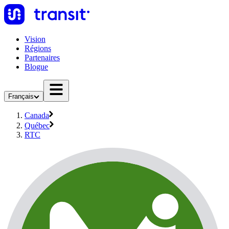
Vision
Régions
Partenaires
Blogue
Français
Canada
Québec
RTC