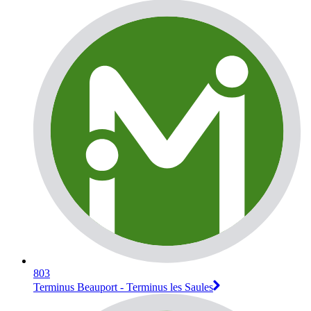
803
Terminus Beauport - Terminus les Saules