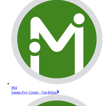
804
Sainte-Foy Centre - Val-Bélair