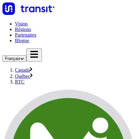
Vision
Régions
Partenaires
Blogue
Français
Canada
Québec
RTC