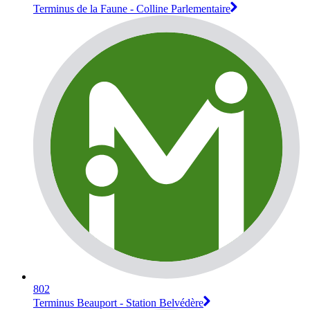
Terminus de la Faune - Colline Parlementaire
802
Terminus Beauport - Station Belvédère