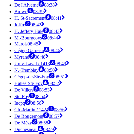
De l'Alverne
08:38
Brown
08:39
H. St-Sacrement
08:41
Joffre
08:42
H. Jeffery Hale
08:43
M.-Bourgeoys
08:44
Marois
08:45
Cégep Garneau
08:46
Myrand
08:48
Univ. Laval / 1413
08:49
N.-Tremblay
08:50
Cégep-de-Ste-Foy
08:51
Halles-Ste-Foy
08:52
De Villers
08:53
Ste-Foy
08:54
Iucpq
08:56
Ch.-Martin / 1424
08:56
De Rougemont
08:57
De Mézy
08:58
Duchesneau
08:59