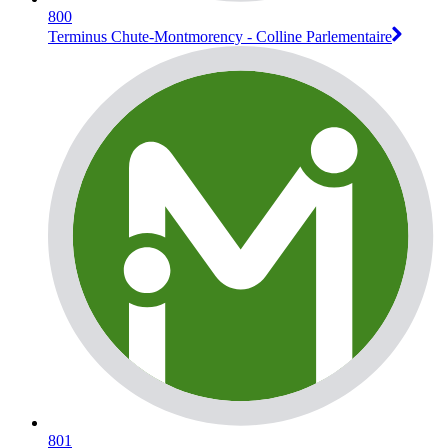
800
Terminus Chute-Montmorency - Colline Parlementaire
801