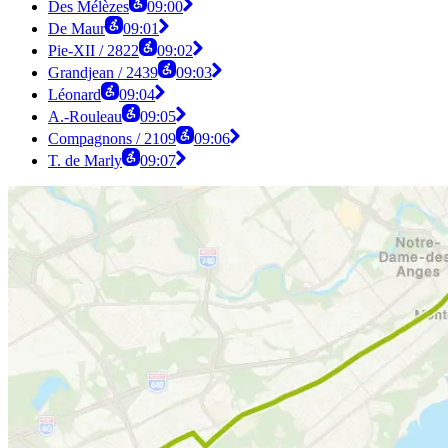
Des Mélèzes
09:00
De Maur
09:01
Pie-XII / 2822
09:02
Grandjean / 2439
09:03
Léonard
09:04
A.-Rouleau
09:05
Compagnons / 2109
09:06
T. de Marly
09:07