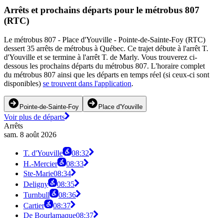
Arrêts et prochains départs pour le métrobus 807
(RTC)
Le métrobus 807 - Place d'Youville - Pointe-de-Sainte-Foy (RTC)
dessert 35 arrêts de métrobus à Québec. Ce trajet débute à l'arrêt T.
d'Youville et se termine à l'arrêt T. de Marly. Vous trouverez ci-
dessous les prochains départs du métrobus 807. L'horaire complet
du métrobus 807 ainsi que les départs en temps réel (si ceux-ci sont
disponibles)
se trouvent dans l'application
.
Pointe-de-Sainte-Foy
Place d'Youville
Voir plus de départs
Arrêts
sam. 8 août 2026
T. d'Youville
08:32
H.-Mercier
08:33
Ste-Marie
08:34
Deligny
08:35
Turnbull
08:36
Cartier
08:37
De Bourlamaque
08:37