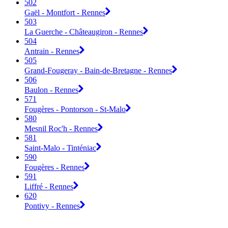
502
Gaël - Montfort - Rennes
503
La Guerche - Châteaugiron - Rennes
504
Antrain - Rennes
505
Grand-Fougeray - Bain-de-Bretagne - Rennes
506
Baulon - Rennes
571
Fougères - Pontorson - St-Malo
580
Mesnil Roc'h - Rennes
581
Saint-Malo - Tinténiac
590
Fougères - Rennes
591
Liffré - Rennes
620
Pontivy - Rennes