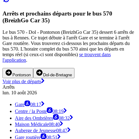
Arrêts et prochains départs pour le bus 570
(BreizhGo Car 35)
Le bus 570 - Dol - Pontorson (BreizhGo Car 35) dessert 6 arrêts de
bus à Rennes. Ce trajet débute à l'arrêt Gare et se termine à l'arrêt
Gare routière. Vous trouverez ci-dessous les prochains départs du
bus 570. L'horaire complet du bus 570 ainsi que les départs en
temps réel (si ceux-ci sont disponibles)
se trouvent dans
l'application
.
Pontorson
Dol-de-Bretagne
Voir plus de départs
Arrêts
lun. 10 août 2026
Gare
08:17
Centre / la Poste
08:19
Aire des Ombrières
08:32
Maison Médicale
08:40
Auberge de Jeunesse
08:47
Gare routière
08:51