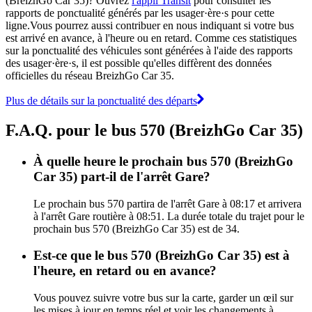
(BreizhGo Car 35)? Ouvrez
l'appli Transit
pour consulter les
rapports de ponctualité générés par les usager·ère·s pour cette
ligne.Vous pourrez aussi contribuer en nous indiquant si votre bus
est arrivé en avance, à l'heure ou en retard. Comme ces statistiques
sur la ponctualité des véhicules sont générées à l'aide des rapports
des usager·ère·s, il est possible qu'elles diffèrent des données
officielles du réseau BreizhGo Car 35.
Plus de détails sur la ponctualité des départs
F.A.Q. pour le bus 570 (BreizhGo Car 35)
À quelle heure le prochain bus 570 (BreizhGo
Car 35) part-il de l'arrêt Gare?
Le prochain bus 570 partira de l'arrêt Gare à 08:17 et arrivera
à l'arrêt Gare routière à 08:51. La durée totale du trajet pour le
prochain bus 570 (BreizhGo Car 35) est de 34.
Est-ce que le bus 570 (BreizhGo Car 35) est à
l'heure, en retard ou en avance?
Vous pouvez suivre votre bus sur la carte, garder un œil sur
les mises à jour en temps réel et voir les changements à