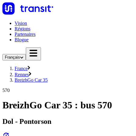
Vision
Régions
Partenaires
Blogue
Français
France
Rennes
BreizhGo Car 35
570
BreizhGo Car 35 : bus 570
Dol - Pontorson