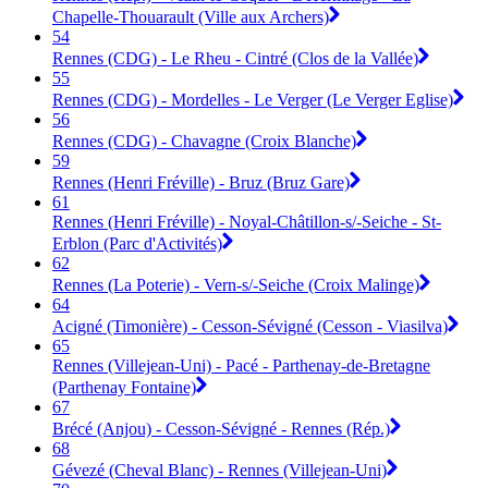
Chapelle-Thouarault (Ville aux Archers)
54
Rennes (CDG) - Le Rheu - Cintré (Clos de la Vallée)
55
Rennes (CDG) - Mordelles - Le Verger (Le Verger Eglise)
56
Rennes (CDG) - Chavagne (Croix Blanche)
59
Rennes (Henri Fréville) - Bruz (Bruz Gare)
61
Rennes (Henri Fréville) - Noyal-Châtillon-s/-Seiche - St-
Erblon (Parc d'Activités)
62
Rennes (La Poterie) - Vern-s/-Seiche (Croix Malinge)
64
Acigné (Timonière) - Cesson-Sévigné (Cesson - Viasilva)
65
Rennes (Villejean-Uni) - Pacé - Parthenay-de-Bretagne
(Parthenay Fontaine)
67
Brécé (Anjou) - Cesson-Sévigné - Rennes (Rép.)
68
Gévezé (Cheval Blanc) - Rennes (Villejean-Uni)