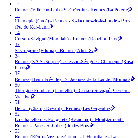
12
Rennes (Villejean-Uni) - St-Grégoire - Rennes (La Poterie)
13
Chantepie (Cucé) - Rennes - St-Jacques-de-la-Lande - Bruz
(Pte de Ker-Lann)
14
Cesson-Sévigné (Monniais) - Rennes (Roazhon Park)
32
St-Grégoire (Edonia) - Rennes (Alma S.)
34
Rennes (ZA St-Sulpice) - Cesson-Sévigné - Chantepie (Rosa
Parks)
37
Rennes (Henri Fréville) - St-Jacques-de-la-Lande (Morinais)
50
Thorigné-Fouillard (Landelles) - Cesson-Sévigné (Cesson -
Viasilva)
51
Betton (Champ Devant) - Rennes (Les Gayeulles)
52
La Chapelle-des-Fougeretz (Besneraie) - Montgermont -
Rennes - Pacé - St-Gilles (Ile des Bois)
53
Rennes (Rép.) - Vezin-le-Coquet - L'Hermitage - La