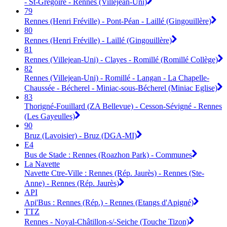
- St-Grégoire - Rennes (Villejean-Uni)
79
Rennes (Henri Fréville) - Pont-Péan - Laillé (Gingouillère)
80
Rennes (Henri Fréville) - Laillé (Gingouillère)
81
Rennes (Villejean-Uni) - Clayes - Romillé (Romillé Collège)
82
Rennes (Villejean-Uni) - Romillé - Langan - La Chapelle-
Chaussée - Bécherel - Miniac-sous-Bécherel (Miniac Eglise)
83
Thorigné-Fouillard (ZA Bellevue) - Cesson-Sévigné - Rennes
(Les Gayeulles)
90
Bruz (Lavoisier) - Bruz (DGA-MI)
E4
Bus de Stade : Rennes (Roazhon Park) - Communes
La Navette
Navette Ctre-Ville : Rennes (Rép. Jaurès) - Rennes (Ste-
Anne) - Rennes (Rép. Jaurès)
API
Api'Bus : Rennes (Rép.) - Rennes (Etangs d'Apigné)
TTZ
Rennes - Noyal-Châtillon-s/-Seiche (Touche Tizon)