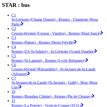
STAR : bus
C1
St-Grégoire (Champ Daguet) - Rennes - Chantepie (Rosa
Parks)
C2
Cesson-Sévigné (Cesson - Viasilva) - Rennes (Haut Sancé)
C3
Rennes (Patton) - Rennes (Henri Fréville)
C4
Rennes (ZA St-Sulpice) - St-Grégoire (Grand Quartier)
C5
Rennes (St-Laurent) - Rennes (Lycée Bréquigny)
C6
Cesson-Sévigné (Rigourdière) - St-Jacques-de-la-Lande
(Aéroport)
C7
St-Jacques-de-la-Lande (St-Jacques - Gaîté) - Bruz (Bruz
Ctre)
10
Rennes (Beaulieu Chimie) - Rennes (Pte de Cleunay)
11
Rennes (La Poterie) - Vezin-le-Coquet (ZI O.)