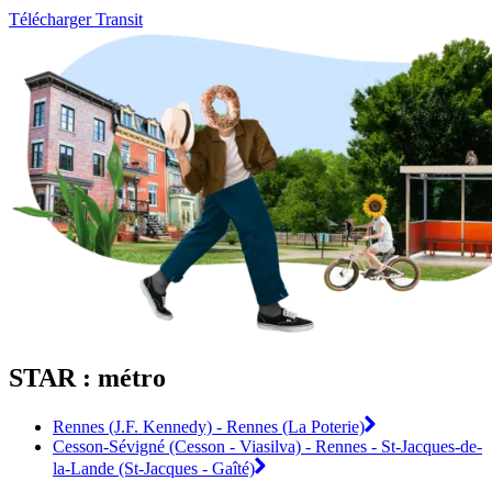
Télécharger Transit
STAR : métro
Rennes (J.F. Kennedy) - Rennes (La Poterie)
Cesson-Sévigné (Cesson - Viasilva) - Rennes - St-Jacques-de-
la-Lande (St-Jacques - Gaîté)