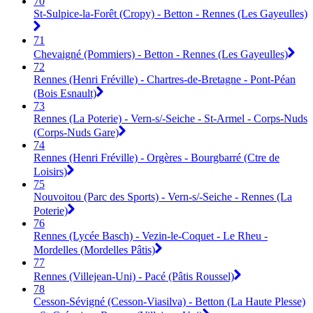
70
St-Sulpice-la-Forêt (Cropy) - Betton - Rennes (Les Gayeulles)
71
Chevaigné (Pommiers) - Betton - Rennes (Les Gayeulles)
72
Rennes (Henri Fréville) - Chartres-de-Bretagne - Pont-Péan
(Bois Esnault)
73
Rennes (La Poterie) - Vern-s/-Seiche - St-Armel - Corps-Nuds
(Corps-Nuds Gare)
74
Rennes (Henri Fréville) - Orgères - Bourgbarré (Ctre de
Loisirs)
75
Nouvoitou (Parc des Sports) - Vern-s/-Seiche - Rennes (La
Poterie)
76
Rennes (Lycée Basch) - Vezin-le-Coquet - Le Rheu -
Mordelles (Mordelles Pâtis)
77
Rennes (Villejean-Uni) - Pacé (Pâtis Roussel)
78
Cesson-Sévigné (Cesson-Viasilva) - Betton (La Haute Plesse)