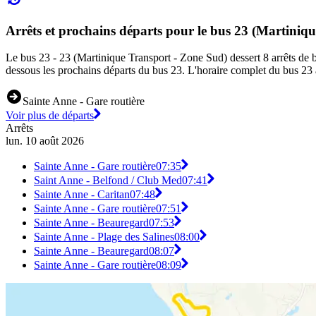
Arrêts et prochains départs pour le bus 23 (Martiniq
Le bus 23 - 23 (Martinique Transport - Zone Sud) dessert 8 arrêts de bu
dessous les prochains départs du bus 23. L'horaire complet du bus 23 a
Sainte Anne - Gare routière
Voir plus de départs
Arrêts
lun. 10 août 2026
Sainte Anne - Gare routière
07:35
Saint Anne - Belfond / Club Med
07:41
Sainte Anne - Caritan
07:48
Sainte Anne - Gare routière
07:51
Sainte Anne - Beauregard
07:53
Sainte Anne - Plage des Salines
08:00
Sainte Anne - Beauregard
08:07
Sainte Anne - Gare routière
08:09