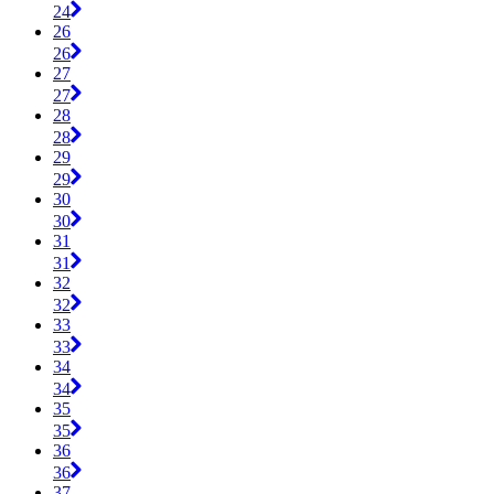
24
26
26
27
27
28
28
29
29
30
30
31
31
32
32
33
33
34
34
35
35
36
36
37