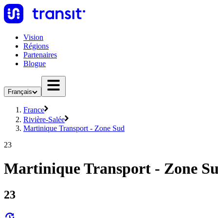
Vision
Régions
Partenaires
Blogue
Français
France
Rivière-Salée
Martinique Transport - Zone Sud
23
Martinique Transport - Zone Su
23