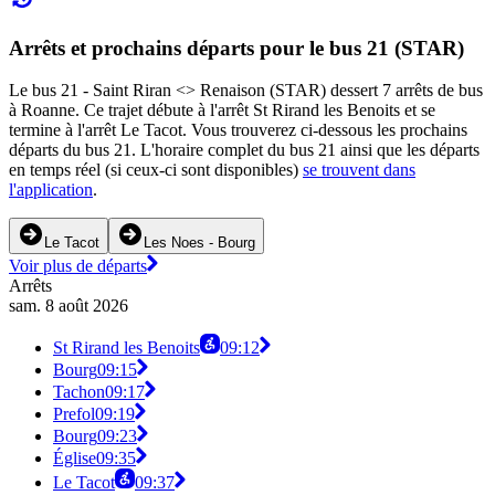
Arrêts et prochains départs pour le bus 21 (STAR)
Le bus 21 - Saint Riran <> Renaison (STAR) dessert 7 arrêts de bus
à Roanne. Ce trajet débute à l'arrêt St Rirand les Benoits et se
termine à l'arrêt Le Tacot. Vous trouverez ci-dessous les prochains
départs du bus 21. L'horaire complet du bus 21 ainsi que les départs
en temps réel (si ceux-ci sont disponibles)
se trouvent dans
l'application
.
Le Tacot
Les Noes - Bourg
Voir plus de départs
Arrêts
sam. 8 août 2026
St Rirand les Benoits
09:12
Bourg
09:15
Tachon
09:17
Prefol
09:19
Bourg
09:23
Église
09:35
Le Tacot
09:37