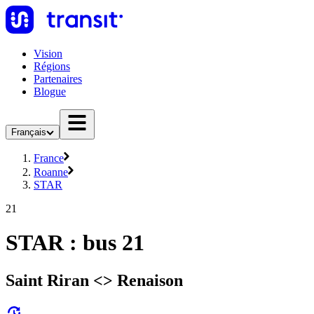
Vision
Régions
Partenaires
Blogue
Français
France
Roanne
STAR
21
STAR : bus 21
Saint Riran <> Renaison