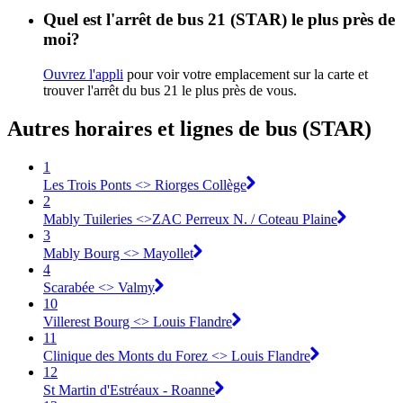
Quel est l'arrêt de bus 21 (STAR) le plus près de
moi?
Ouvrez l'appli
pour voir votre emplacement sur la carte et
trouver l'arrêt du bus 21 le plus près de vous.
Autres horaires et lignes de bus (STAR)
1
Les Trois Ponts <> Riorges Collège
2
Mably Tuileries <>ZAC Perreux N. / Coteau Plaine
3
Mably Bourg <> Mayollet
4
Scarabée <> Valmy
10
Villerest Bourg <> Louis Flandre
11
Clinique des Monts du Forez <> Louis Flandre
12
St Martin d'Estréaux - Roanne