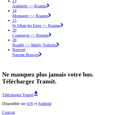
13
Ambierle <> Roanne
14
Montagny <> Roanne
15
St Alban les Eaux <> Roanne
20
Coutouvre <> Roanne
26
Noailly <> Mably Tuileries
Bonvert
Navette Bonvert
Ne manquez plus jamais votre bus.
Téléchargez Transit.
Télécharger Transit
Disponible sur
iOS
et
Android
Coucou