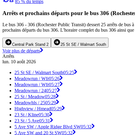
85 % du temps
Arrêts et prochains départs pour le bus 306 (Rocheste
Le bus 306 - 306 (Rochester Public Transit) dessert 25 arrêts de bus à 
prochains départs du bus 306. L'horaire complet du bus 306 ainsi que l
Central Park Stand 2
25 St SE / Walmart South
Voir plus de départs
Arrêts
lun. 10 août 2026
25 St SE / Walmart South
05:25
Meadowrun / Wfr
05:26
Meadowrun / Wfr
05:27
Meadowrun / 24
05:27
25 St / Meadow
05:28
Meadowhls / 25
05:29
Highview / Hmead
05:29
23 St / Kline
05:30
23 St / 5 Ave
05:31
5 Ave SW / Apple Ridge Blvd SW
05:32
5 Ave SW and 20 St SW
05:32