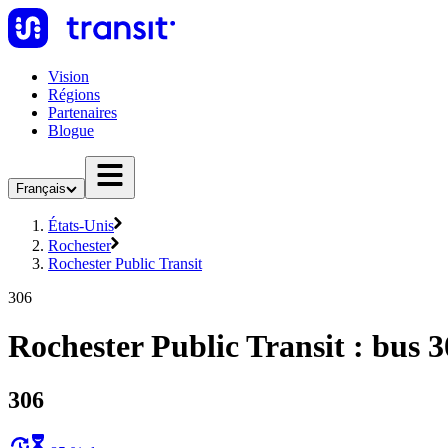
Vision
Régions
Partenaires
Blogue
Français
États-Unis
Rochester
Rochester Public Transit
306
Rochester Public Transit : bus 
306