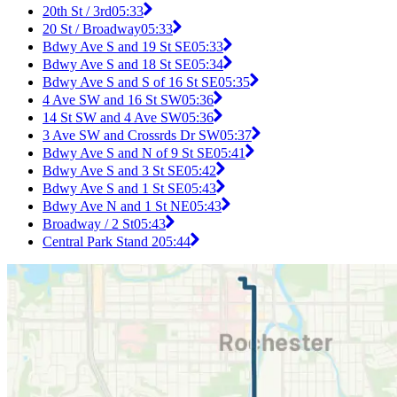
20th St / 3rd
05:33
20 St / Broadway
05:33
Bdwy Ave S and 19 St SE
05:33
Bdwy Ave S and 18 St SE
05:34
Bdwy Ave S and S of 16 St SE
05:35
4 Ave SW and 16 St SW
05:36
14 St SW and 4 Ave SW
05:36
3 Ave SW and Crossrds Dr SW
05:37
Bdwy Ave S and N of 9 St SE
05:41
Bdwy Ave S and 3 St SE
05:42
Bdwy Ave S and 1 St SE
05:43
Bdwy Ave N and 1 St NE
05:43
Broadway / 2 St
05:43
Central Park Stand 2
05:44