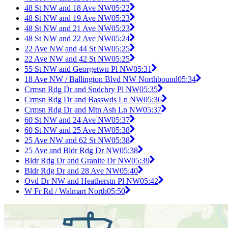
48 St NW and 18 Ave NW
05:22
48 St NW and 19 Ave NW
05:23
48 St NW and 21 Ave NW
05:23
48 St NW and 22 Ave NW
05:24
22 Ave NW and 44 St NW
05:25
22 Ave NW and 42 St NW
05:25
55 St NW and Georgetwn Pl NW
05:31
18 Ave NW / Ballington Blvd NW Northbound
05:34
Crmsn Rdg Dr and Sndchry Pl NW
05:35
Crmsn Rdg Dr and Basswds Ln NW
05:36
Crmsn Rdg Dr and Mtn Ash Ln NW
05:37
60 St NW and 24 Ave NW
05:37
60 St NW and 25 Ave NW
05:38
25 Ave NW and 62 St NW
05:38
25 Ave and Bldr Rdg Dr NW
05:38
Bldr Rdg Dr and Granite Dr NW
05:39
Bldr Rdg Dr and 28 Ave NW
05:40
Ovd Dr NW and Heatherstn Pl NW
05:42
W Fr Rd / Walmart North
05:50