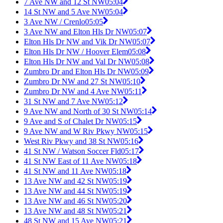
7 Ave NW and 12 St NW
05:04
14 St NW and 5 Ave NW
05:04
3 Ave NW / Crenlo
05:05
3 Ave NW and Elton Hls Dr NW
05:07
Elton Hls Dr NW and Vik Dr NW
05:07
Elton Hls Dr NW / Hoover Elem
05:08
Elton Hls Dr NW and Val Dr NW
05:08
Zumbro Dr and Elton Hls Dr NW
05:09
Zumbro Dr NW and 27 St NW
05:10
Zumbro Dr NW and 4 Ave NW
05:11
31 St NW and 7 Ave NW
05:12
9 Ave NW and North of 30 St NW
05:14
9 Ave and S of Chalet Dr NW
05:15
9 Ave NW and W Riv Pkwy NW
05:15
West Riv Pkwy and 38 St NW
05:16
41 St NW / Watson Soccer Fld
05:17
41 St NW East of 11 Ave NW
05:18
41 St NW and 11 Ave NW
05:18
13 Ave NW and 42 St NW
05:19
13 Ave NW and 44 St NW
05:19
13 Ave NW and 46 St NW
05:20
13 Ave NW and 48 St NW
05:21
48 St NW and 15 Ave NW
05:21