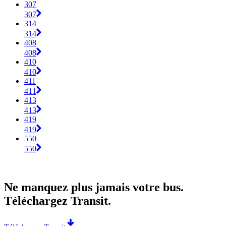
307
307
314
314
408
408
410
410
411
411
413
413
419
419
550
550
Ne manquez plus jamais votre bus.
Téléchargez Transit.