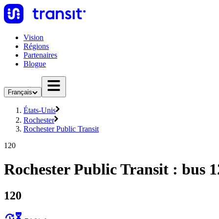
Vision
Régions
Partenaires
Blogue
Français
États-Unis
Rochester
Rochester Public Transit
120
Rochester Public Transit : bus 
120