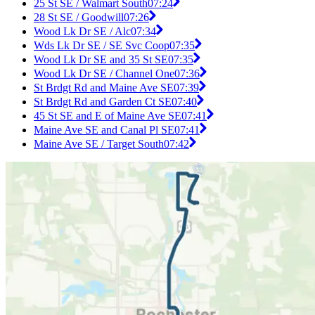
25 St SE / Walmart South
07:24
28 St SE / Goodwill
07:26
Wood Lk Dr SE / Alc
07:34
Wds Lk Dr SE / SE Svc Coop
07:35
Wood Lk Dr SE and 35 St SE
07:35
Wood Lk Dr SE / Channel One
07:36
St Brdgt Rd and Maine Ave SE
07:39
St Brdgt Rd and Garden Ct SE
07:40
45 St SE and E of Maine Ave SE
07:41
Maine Ave SE and Canal Pl SE
07:41
Maine Ave SE / Target South
07:42