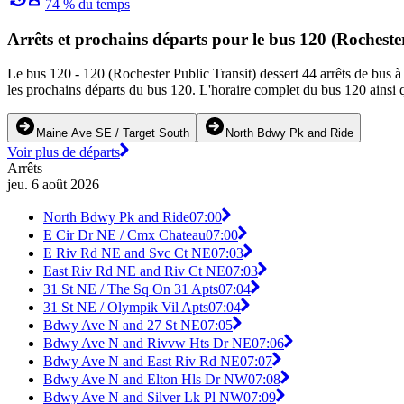
74 % du temps
Arrêts et prochains départs pour le bus 120 (Rocheste
Le bus 120 - 120 (Rochester Public Transit) dessert 44 arrêts de bus à
les prochains départs du bus 120. L'horaire complet du bus 120 ainsi q
Maine Ave SE / Target South
North Bdwy Pk and Ride
Voir plus de départs
Arrêts
jeu. 6 août 2026
North Bdwy Pk and Ride
07:00
E Cir Dr NE / Cmx Chateau
07:00
E Riv Rd NE and Svc Ct NE
07:03
East Riv Rd NE and Riv Ct NE
07:03
31 St NE / The Sq On 31 Apts
07:04
31 St NE / Olympik Vil Apts
07:04
Bdwy Ave N and 27 St NE
07:05
Bdwy Ave N and Rivvw Hts Dr NE
07:06
Bdwy Ave N and East Riv Rd NE
07:07
Bdwy Ave N and Elton Hls Dr NW
07:08
Bdwy Ave N and Silver Lk Pl NW
07:09