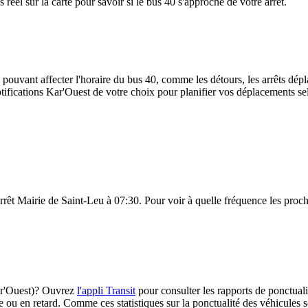
éel sur la carte pour savoir si le bus 40 s'approche de votre arrêt.
 pouvant affecter l'horaire du bus 40, comme les détours, les arrêts dépla
ifications Kar'Ouest de votre choix pour planifier vos déplacements selo
arrêt Mairie de Saint-Leu à 07:30. Pour voir à quelle fréquence les procha
Kar'Ouest)? Ouvrez
l'appli Transit
pour consulter les rapports de ponctuali
e ou en retard. Comme ces statistiques sur la ponctualité des véhicules so