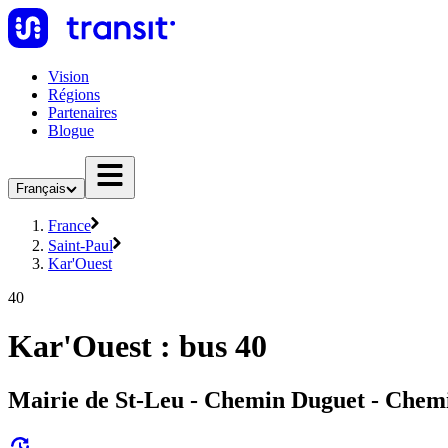
Vision
Régions
Partenaires
Blogue
Français
France
Saint-Paul
Kar'Ouest
40
Kar'Ouest : bus 40
Mairie de St-Leu - Chemin Duguet - Chem