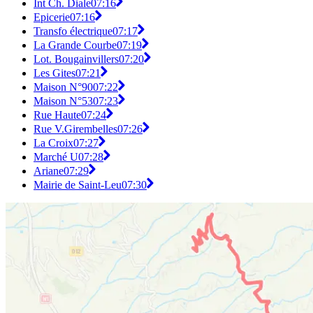
Int Ch. Diale
07:16
Epicerie
07:16
Transfo électrique
07:17
La Grande Courbe
07:19
Lot. Bougainvillers
07:20
Les Gites
07:21
Maison N°90
07:22
Maison N°53
07:23
Rue Haute
07:24
Rue V.Girembelles
07:26
La Croix
07:27
Marché U
07:28
Ariane
07:29
Mairie de Saint-Leu
07:30