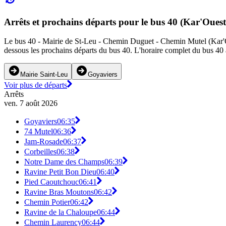
Arrêts et prochains départs pour le bus 40 (Kar'Ouest
Le bus 40 - Mairie de St-Leu - Chemin Duguet - Chemin Mutel (Kar'Ouest
dessous les prochains départs du bus 40. L'horaire complet du bus 40 a
Mairie Saint-Leu
Goyaviers
Voir plus de départs
Arrêts
ven. 7 août 2026
Goyaviers
06:35
74 Mutel
06:36
Jam-Rosade
06:37
Corbeilles
06:38
Notre Dame des Champs
06:39
Ravine Petit Bon Dieu
06:40
Pied Caoutchouc
06:41
Ravine Bras Moutons
06:42
Chemin Potier
06:42
Ravine de la Chaloupe
06:44
Chemin Laurency
06:44