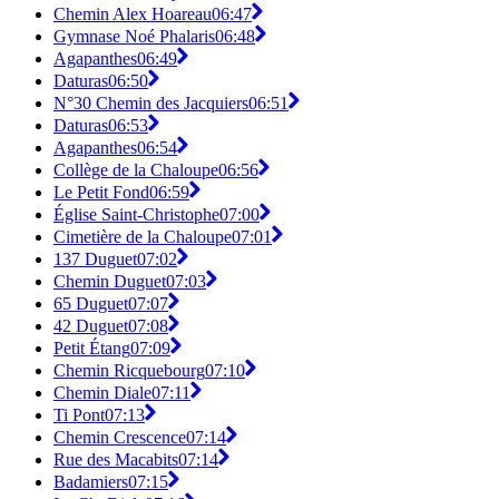
Chemin Alex Hoareau
06:47
Gymnase Noé Phalaris
06:48
Agapanthes
06:49
Daturas
06:50
N°30 Chemin des Jacquiers
06:51
Daturas
06:53
Agapanthes
06:54
Collège de la Chaloupe
06:56
Le Petit Fond
06:59
Église Saint-Christophe
07:00
Cimetière de la Chaloupe
07:01
137 Duguet
07:02
Chemin Duguet
07:03
65 Duguet
07:07
42 Duguet
07:08
Petit Étang
07:09
Chemin Ricquebourg
07:10
Chemin Diale
07:11
Ti Pont
07:13
Chemin Crescence
07:14
Rue des Macabits
07:14
Badamiers
07:15