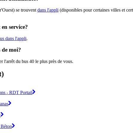
r'Ouest) se trouvent
dans l'appli
(disponibles pour certaines villes et cer
 en service?
us dans l'appli
.
s de moi?
r l'arrêt du bus 40 le plus près de vous.
t)
ons - RDT Portail
Canas
c
. Béton