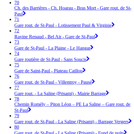
70
Ch. des Barrières - Ch. Hoarau - Bras Mort - Gare rout. de St-
Paul
71
Gare rout. de St-Paul - Lotissement Paul & Virginie
72
Ravine Renaud - Bel Air - Gare de St-Paul
73
Gare de St-Paul - La Plaine - Le Hangar
74
Gare routière de St-Paul - Sans Soucis
75
Gare de Saint-Paul - Plateau Caillou
76
Gare rout. de St-Paul - Villentroy - Pausé
77
Gare rout. - La Saline (Prisami) - Mairie Barrage
78
Chemin Romély – Piton Léon – PE La Saline – Gare rout. de
St-Paul
79
Gare rout. de St-Paul - La Saline (Prisami) - Barrage Vergers
80
Gare rout. de St-Paul - La Saline (Prisami) - Fond de puits