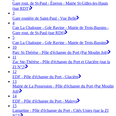
Gare rout. de St-Paul - Éperon - Mairie St-Gilles-les-Hauts
(par RDT)
3
Gare routière de Saint-Paul - Vue Belle
4
Cap La Chaloupe - Gde Ravine - Mairie de Trois-Bassins -
Gare rout. de St-Paul (par RD6)
5
Cap La Chaloupe - Gde Ravine - Mairie de Trois-Bassins
10
Parc St-Thérèse - Pôle d'échange du Port (Par Moulin Joli)
11
Zac Ste-Thérèse - Pôle d'échange du Port et Glacière (par la
ZI N°2)
12
EDF - Pôle d'échange du Port - Glacière
13
Mairie de La Possession - Pôle d'échange du Port (Par Moulin
Joli)
14
EDF - Pôle d'échange du Port - Maloya
15
Lamartine - Pôle d'échange du Port - Cités Unies (par la ZI
N°2)