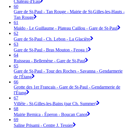
Château d'Eau
60
Gare de St-Paul - Tan Rouge - Mairie de St-Gilles-les-Hauts -
Tan Rouge
61
Maïdo - Le Guillaume - Plateau Caillou - Gare de St-Paul
62
Gare de St-Paul - Ch. Lebon - La Glacière
63
Gare de St-Paul - Bras Mouton - Feoga 1
64
Ruisseau - Bellemène - Gare de St-Paul
65
Gare de St-Paul - Tour des Roches - Savanna - Gendarmerie
de l'Étang
66
Grotte des 1er Français - Gare de St-Paul - Gendarmerie de
l'Étang
67
Villèle - St-Gilles-les-Bains (par Ch. Summer)
68
Mairie Bernica - Éperon - Boucan Canot
69
Saline Prisami - Centre J. Tessier