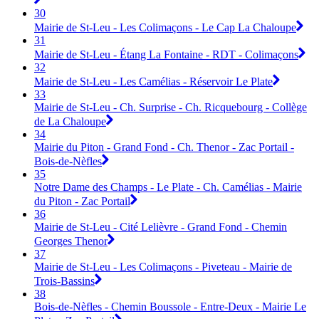
30
Mairie de St-Leu - Les Colimaçons - Le Cap La Chaloupe
31
Mairie de St-Leu - Étang La Fontaine - RDT - Colimaçons
32
Mairie de St-Leu - Les Camélias - Réservoir Le Plate
33
Mairie de St-Leu - Ch. Surprise - Ch. Ricquebourg - Collège
de La Chaloupe
34
Mairie du Piton - Grand Fond - Ch. Thenor - Zac Portail -
Bois-de-Nèfles
35
Notre Dame des Champs - Le Plate - Ch. Camélias - Mairie
du Piton - Zac Portail
36
Mairie de St-Leu - Cité Lelièvre - Grand Fond - Chemin
Georges Thenor
37
Mairie de St-Leu - Les Colimaçons - Piveteau - Mairie de
Trois-Bassins
38
Bois-de-Nèfles - Chemin Boussole - Entre-Deux - Mairie Le