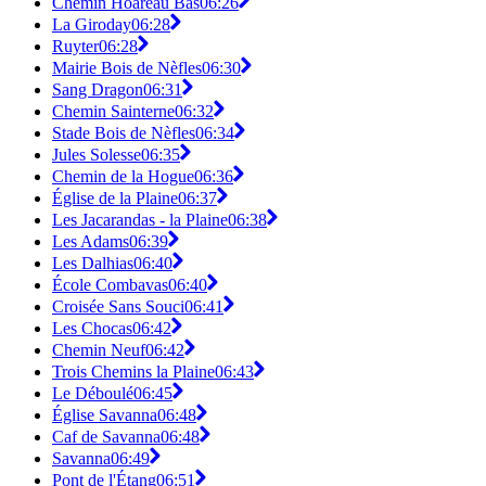
Chemin Hoareau Bas
06:26
La Giroday
06:28
Ruyter
06:28
Mairie Bois de Nèfles
06:30
Sang Dragon
06:31
Chemin Sainterne
06:32
Stade Bois de Nèfles
06:34
Jules Solesse
06:35
Chemin de la Hogue
06:36
Église de la Plaine
06:37
Les Jacarandas - la Plaine
06:38
Les Adams
06:39
Les Dalhias
06:40
École Combavas
06:40
Croisée Sans Souci
06:41
Les Chocas
06:42
Chemin Neuf
06:42
Trois Chemins la Plaine
06:43
Le Déboulé
06:45
Église Savanna
06:48
Caf de Savanna
06:48
Savanna
06:49
Pont de l'Étang
06:51