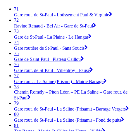
71
Gare rout. de St-Paul - Lotissement Paul & Virginie
72
Ravine Renaud - Bel Air - Gare de St-Paul
73
Gare de St-Paul - La Plaine - Le Hangar
74
Gare routière de St-Paul - Sans Soucis
75
Gare de Saint-Paul - Plateau Caillou
76
Gare rout. de St-Paul - Villentroy - Pausé
77
Gare rout. - La Saline (Prisami) - Mairie Barrage
78
Chemin Romély – Piton Léon – PE La Saline – Gare rout. de
St-Paul
79
Gare rout. de St-Paul - La Saline (Prisami) - Barrage Vergers
80
Gare rout. de St-Paul - La Saline (Prisami) - Fond de puits
81