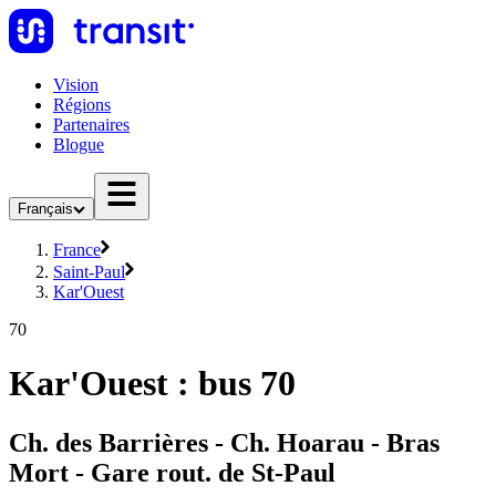
Vision
Régions
Partenaires
Blogue
Français
France
Saint-Paul
Kar'Ouest
70
Kar'Ouest : bus 70
Ch. des Barrières - Ch. Hoarau - Bras
Mort - Gare rout. de St-Paul