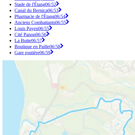
Stade de l'Étang
06:52
Canal du Bernica
06:53
Pharmacie de l'Étang
06:54
Anciens Combattants
06:55
Louis Payen
06:55
Cité Panon
06:56
La Butte
06:57
Boutique en Paille
06:58
Gare routière
06:59