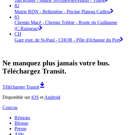
Tan Rouge - Mairie St-Gilles-les-Hauts - Villèle
82
Mairie BDN - Bellemène - Piscine Plateau Caillou
83
Chemin Macé - Chemin Tobbie - Route du Guillaume
(C.Ruisseau)
CH
Gare rout. de St-Paul - CHOR - Pôle d'échange du Port
Ne manquez plus jamais votre bus.
Téléchargez Transit.
Télécharger Transit
Disponible sur
iOS
et
Android
Coucou
Régions
Blogue
Presse
Aide