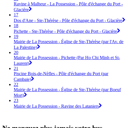
Ravine à Malheur - La Possession - Pôle d'échange du Port -
Glacière
17
Dos d'Ane - Ste-Thérèse - Pôle d'échange du Port - Glacière
18
Pichette - Ste-Thérèse - Pôle d'échange du Port - Glacière
19
Mairie de La Possession - Église de Ste-Thérèse (par l'Av. de
La Palestine)
20
Mairie de La Possession - Pichette (Par Ho Chi Minh et St-
Laurent)
21
Piscine Bois-de-Nèfles - Pôle d'échange du Port (par
Cambaie)
22
Mairie de La Possession - Église de Ste-Thérèse (par Boeuf
Mort)
23
Mairie de La Possession - Ravine des Lataniers
Ne manquez plus jamais votre bus.