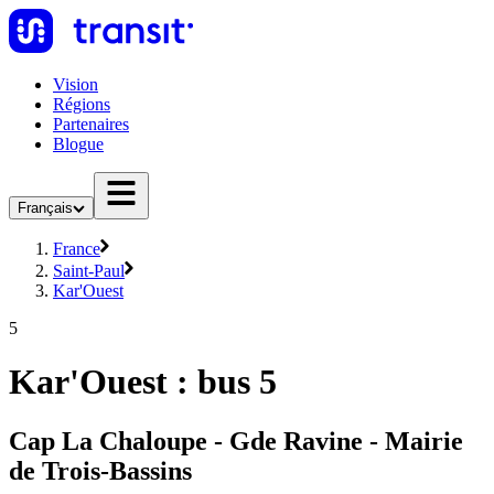
Vision
Régions
Partenaires
Blogue
Français
France
Saint-Paul
Kar'Ouest
5
Kar'Ouest : bus 5
Cap La Chaloupe - Gde Ravine - Mairie
de Trois-Bassins