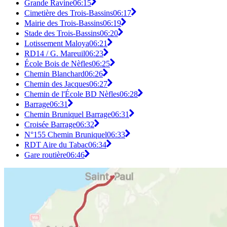
Grande Ravine
06:15
Cimetière des Trois-Bassins
06:17
Mairie des Trois-Bassins
06:19
Stade des Trois-Bassins
06:20
Lotissement Maloya
06:21
RD14 / G. Mareuil
06:23
École Bois de Nèfles
06:25
Chemin Blanchard
06:26
Chemin des Jacques
06:27
Chemin de l'École BD Nèfles
06:28
Barrage
06:31
Chemin Bruniquel Barrage
06:31
Croisée Barrage
06:32
N°155 Chemin Bruniquel
06:33
RDT Aire du Tabac
06:34
Gare routière
06:46