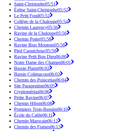
Saint-Christophe
05:51
Église Saint-Christophe
05:52
Le Petit Fond
05:52
Collège de la Chaloupe
05:54
Chemin Laurency
05:56
Ravine de la Chaloupe
05:56
Chemin Potier
05:58
Ravine Bras Moutons
05:58
Pied Caoutchouc
05:59
Ravine Petit Bon Dieu
06:00
Notre Dame des Champs
06:01
Bassin Plaisir
06:02
Bassin Colimaçons
06:03
Chemin des Poincetias
06:04
Site Parapentiste
06:05
Cryptomérias
06:06
Petite Ravine
06:07
Chemin Hibon
06:08
Pompiers Trois-Bassins
06:10
École du Cable
06:11
Chemin Marocain
06:12
Chemin des Fraises
06:13