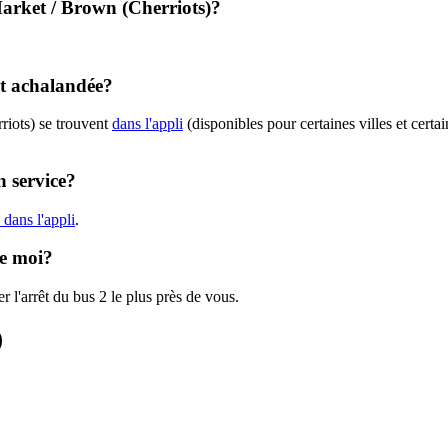
 Market / Brown (Cherriots)?
nt achalandée?
riots) se trouvent
dans l'appli
(disponibles pour certaines villes et certa
n service?
dans l'appli
.
de moi?
r l'arrêt du bus 2 le plus près de vous.
)