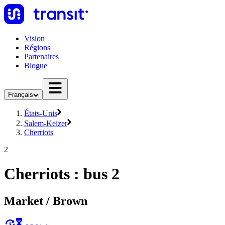
Vision
Régions
Partenaires
Blogue
Français
États-Unis
Salem-Keizer
Cherriots
2
Cherriots : bus 2
Market / Brown