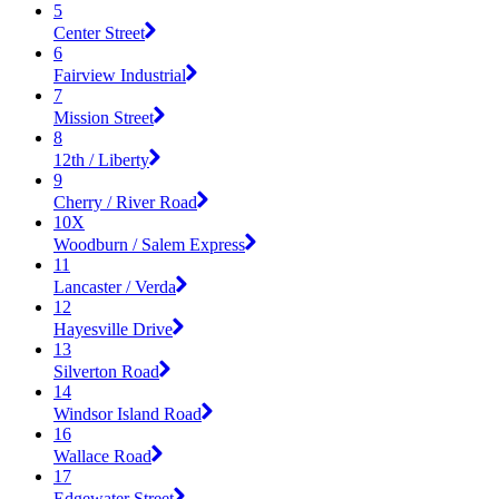
5
Center Street
6
Fairview Industrial
7
Mission Street
8
12th / Liberty
9
Cherry / River Road
10X
Woodburn / Salem Express
11
Lancaster / Verda
12
Hayesville Drive
13
Silverton Road
14
Windsor Island Road
16
Wallace Road
17
Edgewater Street