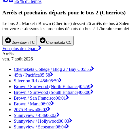
86 % du temps
Arrêts et prochains départs pour le bus 2 (Cherriots)
Le bus 2 - Market / Brown (Cherriots) dessert 26 arrêts de bus à Sale
trouverez ci-dessous les prochains départs du bus 2. L'horaire complet 
Downtown TC
Chemeketa CC
Voir plus de départs
Arrêts
ven. 7 août 2026
Chemeketa College / Bldg 2 / Bay C
05:55
45th / Pacifica
05:58
Silverton Rd / 45th
05:59
Brown / Surfwood (North Entrance)
05:59
Brown / Surfwood (South Entrance)
06:00
Brown / San Francisco
06:01
Brown / Maria
06:02
2075 Brown
06:02
Sunnyview / 45th
06:02
Sunnyview / Hollywood
06:03
Sunnyview / Scotsman
06:04