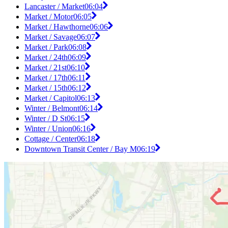
Lancaster / Market
06:04
Market / Motor
06:05
Market / Hawthorne
06:06
Market / Savage
06:07
Market / Park
06:08
Market / 24th
06:09
Market / 21st
06:10
Market / 17th
06:11
Market / 15th
06:12
Market / Capitol
06:13
Winter / Belmont
06:14
Winter / D St
06:15
Winter / Union
06:16
Cottage / Center
06:18
Downtown Transit Center / Bay M
06:19