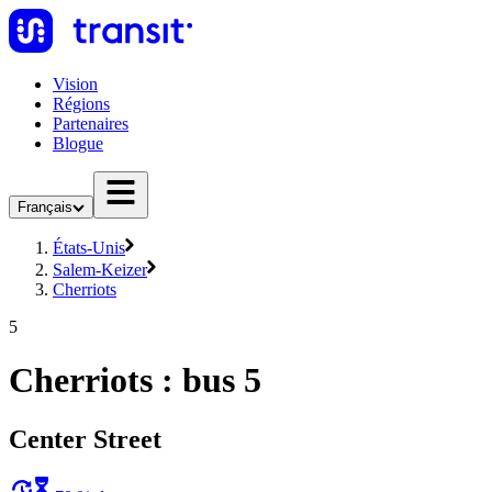
Vision
Régions
Partenaires
Blogue
Français
États-Unis
Salem-Keizer
Cherriots
5
Cherriots : bus 5
Center Street