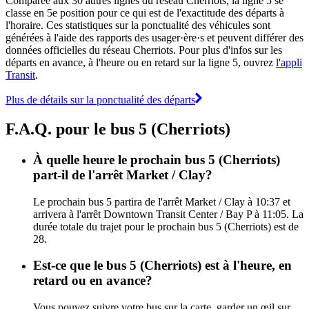
Comparée aux 30 autres lignes du réseau Cherriots, la ligne 5 se
classe en 5e position pour ce qui est de l'exactitude des départs à
l'horaire. Ces statistiques sur la ponctualité des véhicules sont
générées à l'aide des rapports des usager·ère·s et peuvent différer des
données officielles du réseau Cherriots. Pour plus d'infos sur les
départs en avance, à l'heure ou en retard sur la ligne 5, ouvrez
l'appli
Transit
.
Plus de détails sur la ponctualité des départs
F.A.Q. pour le bus 5 (Cherriots)
À quelle heure le prochain bus 5 (Cherriots)
part-il de l'arrêt Market / Clay?
Le prochain bus 5 partira de l'arrêt Market / Clay à 10:37 et
arrivera à l'arrêt Downtown Transit Center / Bay P à 11:05. La
durée totale du trajet pour le prochain bus 5 (Cherriots) est de
28.
Est-ce que le bus 5 (Cherriots) est à l'heure, en
retard ou en avance?
Vous pouvez suivre votre bus sur la carte, garder un œil sur