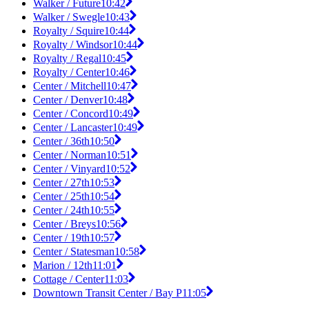
Walker / Future
10:42
Walker / Swegle
10:43
Royalty / Squire
10:44
Royalty / Windsor
10:44
Royalty / Regal
10:45
Royalty / Center
10:46
Center / Mitchell
10:47
Center / Denver
10:48
Center / Concord
10:49
Center / Lancaster
10:49
Center / 36th
10:50
Center / Norman
10:51
Center / Vinyard
10:52
Center / 27th
10:53
Center / 25th
10:54
Center / 24th
10:55
Center / Breys
10:56
Center / 19th
10:57
Center / Statesman
10:58
Marion / 12th
11:01
Cottage / Center
11:03
Downtown Transit Center / Bay P
11:05