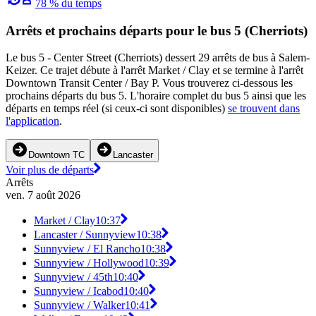
78 % du temps
Arrêts et prochains départs pour le bus 5 (Cherriots)
Le bus 5 - Center Street (Cherriots) dessert 29 arrêts de bus à Salem-
Keizer. Ce trajet débute à l'arrêt Market / Clay et se termine à l'arrêt
Downtown Transit Center / Bay P. Vous trouverez ci-dessous les
prochains départs du bus 5. L'horaire complet du bus 5 ainsi que les
départs en temps réel (si ceux-ci sont disponibles)
se trouvent dans
l'application
.
Downtown TC
Lancaster
Voir plus de départs
Arrêts
ven. 7 août 2026
Market / Clay
10:37
Lancaster / Sunnyview
10:38
Sunnyview / El Rancho
10:38
Sunnyview / Hollywood
10:39
Sunnyview / 45th
10:40
Sunnyview / Icabod
10:40
Sunnyview / Walker
10:41