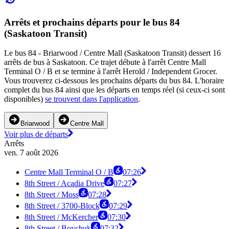
Arrêts et prochains départs pour le bus 84
(Saskatoon Transit)
Le bus 84 - Briarwood / Centre Mall (Saskatoon Transit) dessert 16
arrêts de bus à Saskatoon. Ce trajet débute à l'arrêt Centre Mall
Terminal O / B et se termine à l'arrêt Herold / Independent Grocer.
Vous trouverez ci-dessous les prochains départs du bus 84. L'horaire
complet du bus 84 ainsi que les départs en temps réel (si ceux-ci sont
disponibles)
se trouvent dans l'application
.
Briarwood
Centre Mall
Voir plus de départs
Arrêts
ven. 7 août 2026
Centre Mall Terminal O / B
07:26
8th Street / Acadia Drive
07:27
8th Street / Moss
07:28
8th Street / 3700-Block
07:29
8th Street / McKercher
07:30
8th Street / Boychuk
07:32