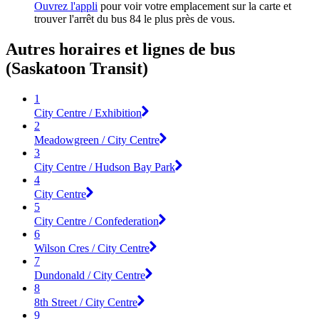
Ouvrez l'appli
pour voir votre emplacement sur la carte et
trouver l'arrêt du bus 84 le plus près de vous.
Autres horaires et lignes de bus
(Saskatoon Transit)
1
City Centre / Exhibition
2
Meadowgreen / City Centre
3
City Centre / Hudson Bay Park
4
City Centre
5
City Centre / Confederation
6
Wilson Cres / City Centre
7
Dundonald / City Centre
8
8th Street / City Centre
9