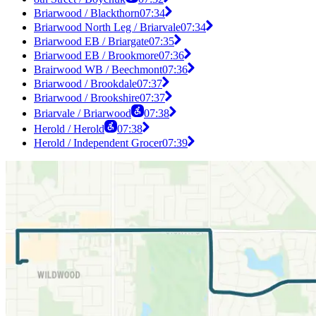
Briarwood / Blackthorn
07:34
Briarwood North Leg / Briarvale
07:34
Briarwood EB / Briargate
07:35
Briarwood EB / Brookmore
07:36
Brairwood WB / Beechmont
07:36
Briarwood / Brookdale
07:37
Briarwood / Brookshire
07:37
Briarvale / Briarwood
07:38
Herold / Herold
07:38
Herold / Independent Grocer
07:39