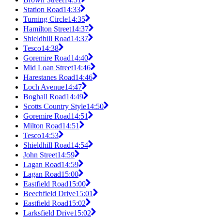
Station Road
14:33
Turning Circle
14:35
Hamilton Street
14:37
Shieldhill Road
14:37
Tesco
14:38
Goremire Road
14:40
Mid Loan Street
14:46
Harestanes Road
14:46
Loch Avenue
14:47
Boghall Road
14:49
Scotts Country Style
14:50
Goremire Road
14:51
Milton Road
14:51
Tesco
14:53
Shieldhill Road
14:54
John Street
14:59
Lagan Road
14:59
Lagan Road
15:00
Eastfield Road
15:00
Beechfield Drive
15:01
Eastfield Road
15:02
Larksfield Drive
15:02