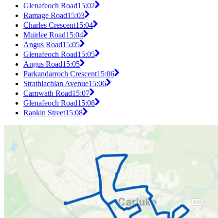
Glenafeoch Road
15:02
Ramage Road
15:03
Charles Crescent
15:04
Muirlee Road
15:04
Angus Road
15:05
Glenafeoch Road
15:05
Angus Road
15:05
Parkandarroch Crescent
15:06
Strathlachlan Avenue
15:06
Carnwath Road
15:07
Glenafeoch Road
15:08
Rankin Street
15:08