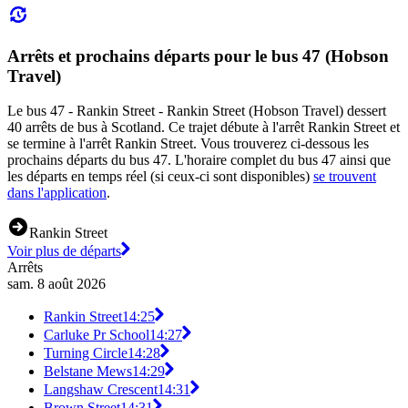
Arrêts et prochains départs pour le bus 47 (Hobson
Travel)
Le bus 47 - Rankin Street - Rankin Street (Hobson Travel) dessert
40 arrêts de bus à Scotland. Ce trajet débute à l'arrêt Rankin Street et
se termine à l'arrêt Rankin Street. Vous trouverez ci-dessous les
prochains départs du bus 47. L'horaire complet du bus 47 ainsi que
les départs en temps réel (si ceux-ci sont disponibles)
se trouvent
dans l'application
.
Rankin Street
Voir plus de départs
Arrêts
sam. 8 août 2026
Rankin Street
14:25
Carluke Pr School
14:27
Turning Circle
14:28
Belstane Mews
14:29
Langshaw Crescent
14:31
Brown Street
14:31