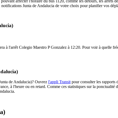
 pouvant affecter l'horaire du bus 1120, comme les détours, les arrêts dé
notifications Junta de Andalucia de votre choix pour planifier vos dépla
lucia)
era à l'arrêt Colegio Maestro P Gonzalez à 12:20. Pour voir à quelle fréqu
ndalucia)
0 (Junta de Andalucia)? Ouvrez
l'appli Transit
pour consulter les rapports d
ance, à l'heure ou en retard. Comme ces statistiques sur la ponctualité de
Andalucia.
a)