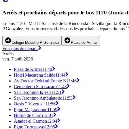
Arrêts et prochains départs pour le bus 1120 (Junta 
Le bus 1120 - M-112 San José de la Rinconada - Sevilla (por la Rincona
P Gonzalez. Vous trouverez ci-dessous les prochains départs du bus 11
Colegio Maestro P Gonzalez
Plaza de Armas
Voir plus de départs
Arrêts
ven. 7 août 2026
Plaza de Armas
11:40
Hotel Macarena Salida
11:44
Av Doctor Fedriani Frente N
11:46
Cementerio San Lazaro
11:48
San Jeronimo Iglesia
11:51
San Jeronimo Ambulatorio
11:53
Oasis " Viveros "
11:56
Pgno Majaravique
11:59
Horno de Curro
12:01
Asador el Carmen
12:04
Pgno Torrepavas
12:05