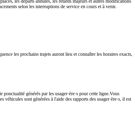
placés, les départs annulés, les retards majeurs et autres modifications
cements selon les interruptions de service en cours et à venir.
ence les prochains trajets auront lieu et connaître les horaires exacts,
e ponctualité générés par les usager·ère·s pour cette ligne.Vous
s véhicules sont générées à l'aide des rapports des usager·ère·s, il est