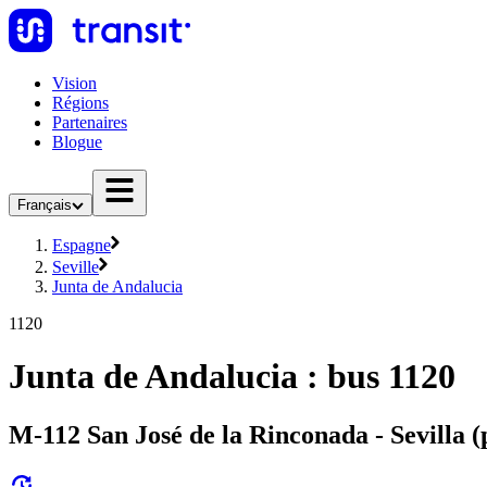
Vision
Régions
Partenaires
Blogue
Français
Espagne
Seville
Junta de Andalucia
1120
Junta de Andalucia : bus 1120
M-112 San José de la Rinconada - Sevilla 