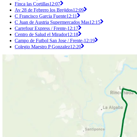
Finca las Cortillas
12:07
Av 28 de Febrero los Brejidos
12:09
C Francisco Garcia Fuente
12:11
C Juan de Austria Supermercados Mas
12:15
Carrefour Express / Frente-
12:17
Centro de Salud el Mirador
12:18
Campo de Futbol San Jose / Frente-
12:19
Colegio Maestro P Gonzalez
12:20