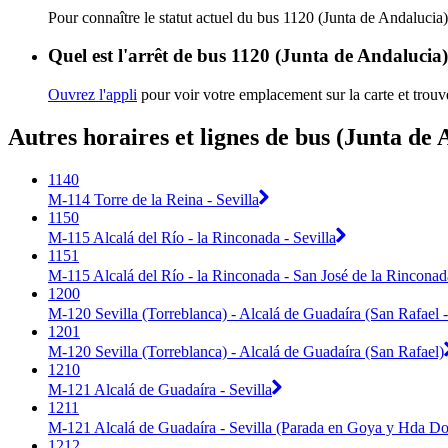
Pour connaître le statut actuel du bus 1120 (Junta de Andalucia
Quel est l'arrêt de bus 1120 (Junta de Andalucia)
Ouvrez l'appli
pour voir votre emplacement sur la carte et trouve
Autres horaires et lignes de bus (Junta de 
1140
M-114 Torre de la Reina - Sevilla
1150
M-115 Alcalá del Río - la Rinconada - Sevilla
1151
M-115 Alcalá del Río - la Rinconada - San José de la Rinconada
1200
M-120 Sevilla (Torreblanca) - Alcalá de Guadaíra (San Rafael
1201
M-120 Sevilla (Torreblanca) - Alcalá de Guadaíra (San Rafael)
1210
M-121 Alcalá de Guadaíra - Sevilla
1211
M-121 Alcalá de Guadaíra - Sevilla (Parada en Goya y Hda Do
1212