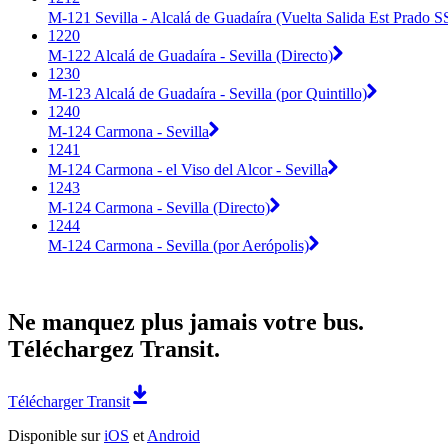
M-121 Sevilla - Alcalá de Guadaíra (Vuelta Salida Est Prado S
1220
M-122 Alcalá de Guadaíra - Sevilla (Directo)
1230
M-123 Alcalá de Guadaíra - Sevilla (por Quintillo)
1240
M-124 Carmona - Sevilla
1241
M-124 Carmona - el Viso del Alcor - Sevilla
1243
M-124 Carmona - Sevilla (Directo)
1244
M-124 Carmona - Sevilla (por Aerópolis)
Ne manquez plus jamais votre bus.
Téléchargez Transit.
Télécharger Transit
Disponible sur
iOS
et
Android