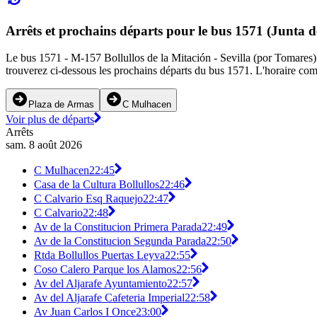
Arrêts et prochains départs pour le bus 1571 (Junta 
Le bus 1571 - M-157 Bollullos de la Mitación - Sevilla (por Tomares) (
trouverez ci-dessous les prochains départs du bus 1571. L'horaire comp
Plaza de Armas
C Mulhacen
Voir plus de départs
Arrêts
sam. 8 août 2026
C Mulhacen
22:45
Casa de la Cultura Bollullos
22:46
C Calvario Esq Raquejo
22:47
C Calvario
22:48
Av de la Constitucion Primera Parada
22:49
Av de la Constitucion Segunda Parada
22:50
Rtda Bollullos Puertas Leyva
22:55
Coso Calero Parque los Alamos
22:56
Av del Aljarafe Ayuntamiento
22:57
Av del Aljarafe Cafeteria Imperial
22:58
Av Juan Carlos I Once
23:00