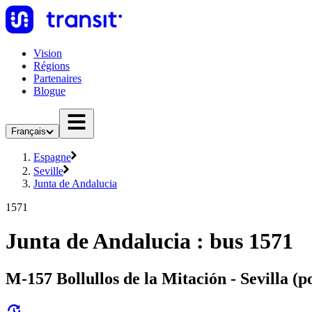
Vision
Régions
Partenaires
Blogue
Français
Espagne
Seville
Junta de Andalucia
1571
Junta de Andalucia : bus 1571
M-157 Bollullos de la Mitación - Sevilla (