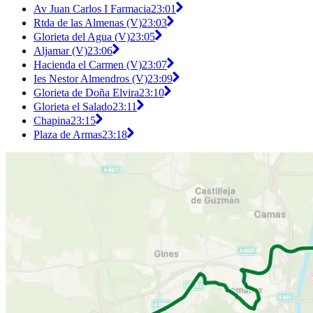
Av Juan Carlos I Farmacia
23:01
Rtda de las Almenas (V)
23:03
Glorieta del Agua (V)
23:05
Aljamar (V)
23:06
Hacienda el Carmen (V)
23:07
Ies Nestor Almendros (V)
23:09
Glorieta de Doña Elvira
23:10
Glorieta el Salado
23:11
Chapina
23:15
Plaza de Armas
23:18