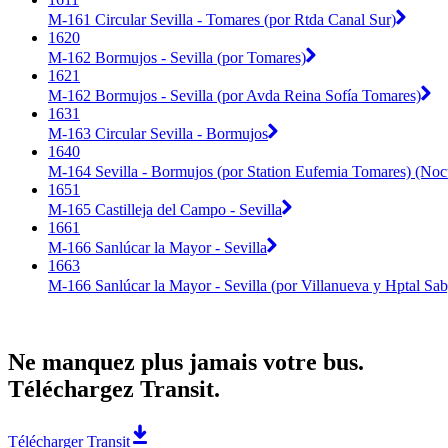
M-161 Circular Sevilla - Tomares (por Rtda Canal Sur)
1620
M-162 Bormujos - Sevilla (por Tomares)
1621
M-162 Bormujos - Sevilla (por Avda Reina Sofía Tomares)
1631
M-163 Circular Sevilla - Bormujos
1640
M-164 Sevilla - Bormujos (por Station Eufemia Tomares) (Noc
1651
M-165 Castilleja del Campo - Sevilla
1661
M-166 Sanlúcar la Mayor - Sevilla
1663
M-166 Sanlúcar la Mayor - Sevilla (por Villanueva y Hptal Sab
Ne manquez plus jamais votre bus.
Téléchargez Transit.
Télécharger Transit