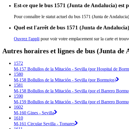
Est-ce que le bus 1571 (Junta de Andalucia) est 
Pour connaître le statut actuel du bus 1571 (Junta de Andalucia
Quel est l'arrêt de bus 1571 (Junta de Andalucia)
Ouvrez l'appli
pour voir votre emplacement sur la carte et trouve
Autres horaires et lignes de bus (Junta de 
1572
M-157 Bollullos de la Mitación - Sevilla (por Hospital de Bor
1580
M-158 Bollullos de la Mitación - Sevilla (por Bormujos)
1581
M-158 Bollullos de la Mitación - Sevilla (por el Barrero Bormu
1590
M-159 Bollullos de la Mitación - Sevilla (por el Barrero Bormu
1602
M-160 Gines - Sevilla
1610
M-161 Circular Sevilla - Tomares
1611