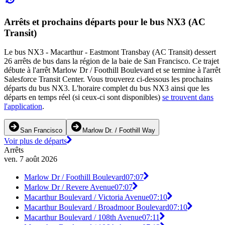
Arrêts et prochains départs pour le bus NX3 (AC
Transit)
Le bus NX3 - Macarthur - Eastmont Transbay (AC Transit) dessert
26 arrêts de bus dans la région de la baie de San Francisco. Ce trajet
débute à l'arrêt Marlow Dr / Foothill Boulevard et se termine à l'arrêt
Salesforce Transit Center. Vous trouverez ci-dessous les prochains
départs du bus NX3. L'horaire complet du bus NX3 ainsi que les
départs en temps réel (si ceux-ci sont disponibles)
se trouvent dans
l'application
.
San Francisco
Marlow Dr. / Foothill Way
Voir plus de départs
Arrêts
ven. 7 août 2026
Marlow Dr / Foothill Boulevard
07:07
Marlow Dr / Revere Avenue
07:07
Macarthur Boulevard / Victoria Avenue
07:10
Macarthur Boulevard / Broadmoor Boulevard
07:10
Macarthur Boulevard / 108th Avenue
07:11