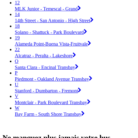
12
MLK Junior - Temescal - Grand
14
14th Street - San Antonio - High Street
18
Solano - Shattuck - Park Boulevard
19
Alameda Point-Buena Vista-Fruitvale
22
Alcatraz - Peralta - Lakeshore
O
Santa Clara - Encinal Transbay
P
Piedmont - Oakland Avenue Transbay
U
Stanford - Dumbarton - Fremont
V
Montclair - Park Boulevard Transbay
W
Bay Farm - South Shore Transbay
Ne manquez plus jamais votre bus.