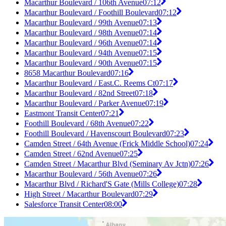
Macarthur Boulevard / 106th Avenue
07:12
Macarthur Boulevard / Foothill Boulevard
07:12
Macarthur Boulevard / 99th Avenue
07:13
Macarthur Boulevard / 98th Avenue
07:14
Macarthur Boulevard / 96th Avenue
07:14
Macarthur Boulevard / 94th Avenue
07:15
Macarthur Boulevard / 90th Avenue
07:15
8658 Macarthur Boulevard
07:16
Macarthur Boulevard / East.C. Reems Ct
07:17
Macarthur Boulevard / 82nd Street
07:18
Macarthur Boulevard / Parker Avenue
07:19
Eastmont Transit Center
07:21
Foothill Boulevard / 68th Avenue
07:22
Foothill Boulevard / Havenscourt Boulevard
07:23
Camden Street / 64th Avenue (Frick Middle School)
07:24
Camden Street / 62nd Avenue
07:25
Camden Street / Macarthur Blvd (Seminary Av Jctn)
07:26
Macarthur Boulevard / 56th Avenue
07:26
Macarthur Blvd / Richard'S Gate (Mills College)
07:28
High Street / Macarthur Boulevard
07:29
Salesforce Transit Center
08:00