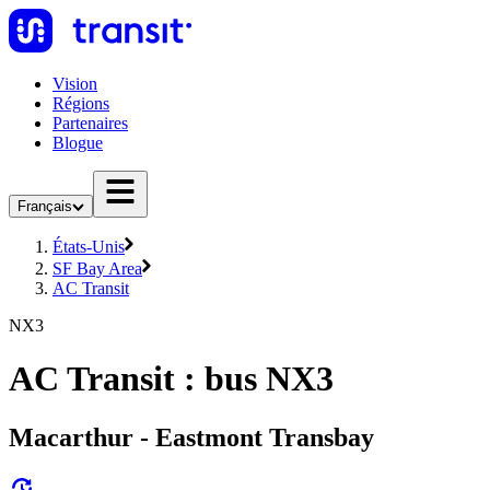
Vision
Régions
Partenaires
Blogue
Français
États-Unis
SF Bay Area
AC Transit
NX3
AC Transit : bus NX3
Macarthur - Eastmont Transbay