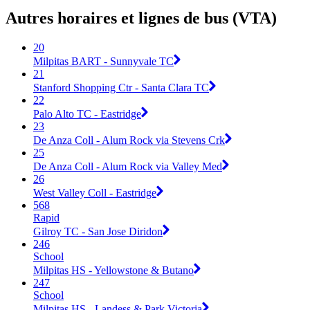
Autres horaires et lignes de bus (VTA)
20
Milpitas BART - Sunnyvale TC
21
Stanford Shopping Ctr - Santa Clara TC
22
Palo Alto TC - Eastridge
23
De Anza Coll - Alum Rock via Stevens Crk
25
De Anza Coll - Alum Rock via Valley Med
26
West Valley Coll - Eastridge
568
Rapid
Gilroy TC - San Jose Diridon
246
School
Milpitas HS - Yellowstone & Butano
247
School
Milpitas HS - Landess & Park Victoria