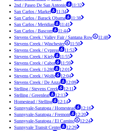
2nd / Paseo De San Antonio
11:32
San Carlos / Market
11:34
San Carlos / Barack Obama
11:38
San Carlos / Meridian
11:41
San Carlos / Bascom
11:44
Stevens Creek / Valley Fair / Santana Row
11:48
Stevens Creek / Winchester
11:50
Stevens Creek / Cypress
11:52
Stevens Creek / Kiely
11:55
Stevens Creek / Cabot
11:59
Stevens Creek / I-280
12:01
Stevens Creek / Wolfe
12:04
Stevens Creek / De Anza
12:09
Stelling / Stevens Creek
12:11
Stelling / Greenleaf
12:13
Homestead / Stelling
12:14
Sunnyvale-Saratoga / Homestead
12:16
Sunnyvale-Saratoga / Fremont
12:20
Sunnyvale-Saratoga / El Camino
12:24
Sunnyvale Transit Center
12:29