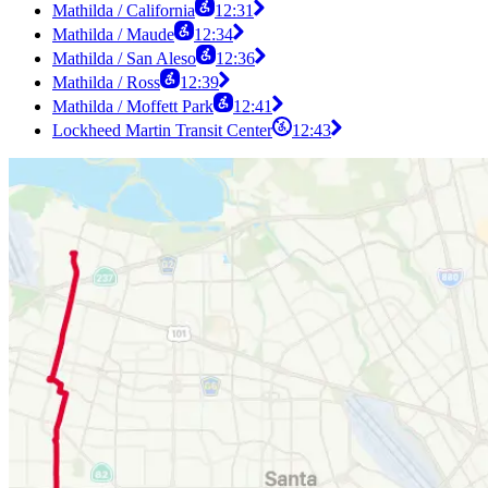
Mathilda / California
12:31
Mathilda / Maude
12:34
Mathilda / San Aleso
12:36
Mathilda / Ross
12:39
Mathilda / Moffett Park
12:41
Lockheed Martin Transit Center
12:43