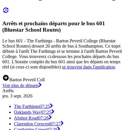
Arrêts et prochains départs pour le bus 601
(Bluestar School Routes)
Le bus 601 - The Farthings - Barton Peveril College (Bluestar
School Routes) dessert 20 arrêts de bus à Southampton. Ce trajet
débute à l'arrêt The Farthings et se termine à l'arrêt Barton Peveril
College. Vous trouverez ci-dessous les prochains départs du bus
601. L'horaire complet du bus 601 ainsi que les départs en temps
réel (si ceux-ci sont disponibles)
se trouvent dans l'application
.
Barton Peveril Coll
Voir plus de départs
Arrêts
jeu. 3 sept. 2026
The Farthings
07:25
Oaklands Way
07:25
Abshot Road
07:26
Clarendon Crescent
07:27
Cambridge Green
07:28