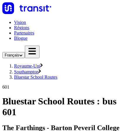
Vision
Régions
Partenaires
Blogue
Français
Royaume-Uni
Southampton
Bluestar School Routes
601
Bluestar School Routes : bus
601
The Farthings - Barton Peveril College