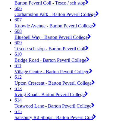
Barton Peveril Coll - Tesco / sch stop
606
Corhampton Park - Barton Peveril College
607
Knowle Avenue - Barton Peveril College
608
Bluebell Way - Barton Peveril College
609
Tesco / sch stop - Barton Peveril Coll
610
Bridge Road - Barton Peveril College
611
Village Centre - Barton Peveril College
612
Upton Crescent - Barton Peveril College
613
Irving Road - Barton Peveril College
614
Testwood Lane - Barton Peveril College
615
Salisbury Rd Shops - Barton Peveril Coll