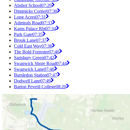
Abshot School
07:29
Dimmicks Corner
07:30
Long Acres
07:31
Admirals Road
07:33
Kams Palace Rbt
07:34
Park Gate
07:35
Brook Lane
07:37
Cold East Way
07:38
The Bold Forrester
07:40
Sarisbury Green
07:42
Swanwick Shore Road
07:44
Swanwick Lane
07:46
Bursledon Station
07:47
Dodwell Lane
07:49
Barton Peveril College
08:20