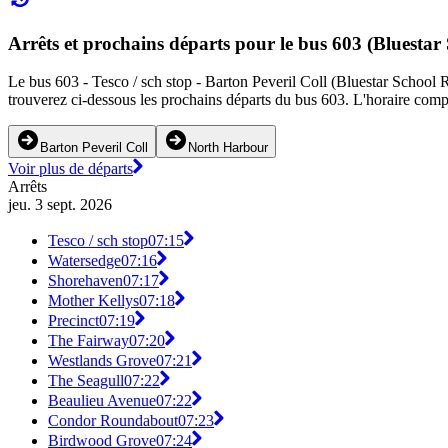
Arrêts et prochains départs pour le bus 603 (Bluestar
Le bus 603 - Tesco / sch stop - Barton Peveril Coll (Bluestar School Ro
trouverez ci-dessous les prochains départs du bus 603. L'horaire compl
Barton Peveril Coll
North Harbour
Voir plus de départs
Arrêts
jeu. 3 sept. 2026
Tesco / sch stop
07:15
Watersedge
07:16
Shorehaven
07:17
Mother Kellys
07:18
Precinct
07:19
The Fairway
07:20
Westlands Grove
07:21
The Seagull
07:22
Beaulieu Avenue
07:22
Condor Roundabout
07:23
Birdwood Grove
07:24