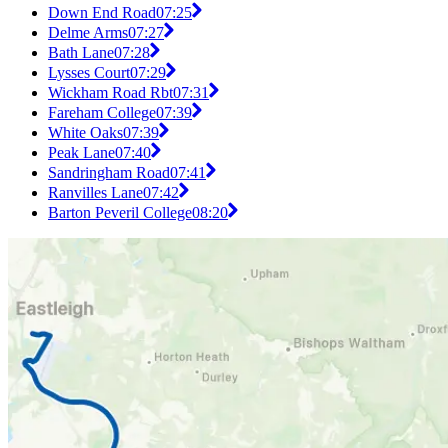
Down End Road
07:25
Delme Arms
07:27
Bath Lane
07:28
Lysses Court
07:29
Wickham Road Rbt
07:31
Fareham College
07:39
White Oaks
07:39
Peak Lane
07:40
Sandringham Road
07:41
Ranvilles Lane
07:42
Barton Peveril College
08:20