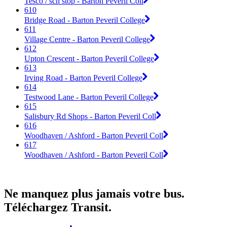
Tesco / sch stop - Barton Peveril Coll
610
Bridge Road - Barton Peveril College
611
Village Centre - Barton Peveril College
612
Upton Crescent - Barton Peveril College
613
Irving Road - Barton Peveril College
614
Testwood Lane - Barton Peveril College
615
Salisbury Rd Shops - Barton Peveril Coll
616
Woodhaven / Ashford - Barton Peveril Coll
617
Woodhaven / Ashford - Barton Peveril Coll
Ne manquez plus jamais votre bus.
Téléchargez Transit.