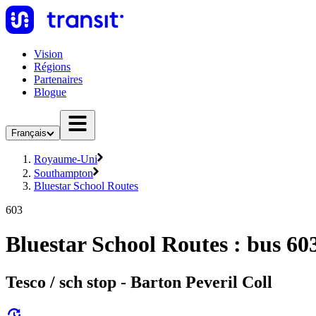
Vision
Régions
Partenaires
Blogue
Français
Royaume-Uni
Southampton
Bluestar School Routes
603
Bluestar School Routes : bus 60
Tesco / sch stop - Barton Peveril Coll