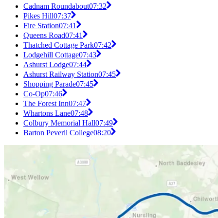
Cadnam Roundabout
07:32
Pikes Hill
07:37
Fire Station
07:41
Queens Road
07:41
Thatched Cottage Park
07:42
Lodgehill Cottage
07:43
Ashurst Lodge
07:44
Ashurst Railway Station
07:45
Shopping Parade
07:45
Co-Op
07:46
The Forest Inn
07:47
Whartons Lane
07:48
Colbury Memorial Hall
07:49
Barton Peveril College
08:20