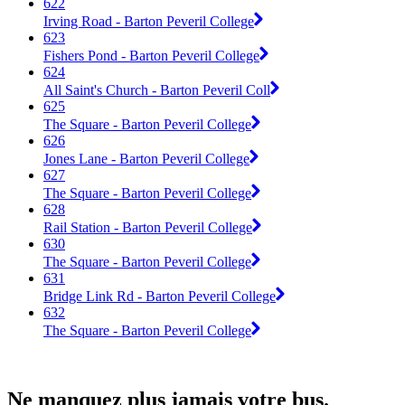
622
Irving Road - Barton Peveril College
623
Fishers Pond - Barton Peveril College
624
All Saint's Church - Barton Peveril Coll
625
The Square - Barton Peveril College
626
Jones Lane - Barton Peveril College
627
The Square - Barton Peveril College
628
Rail Station - Barton Peveril College
630
The Square - Barton Peveril College
631
Bridge Link Rd - Barton Peveril College
632
The Square - Barton Peveril College
Ne manquez plus jamais votre bus.