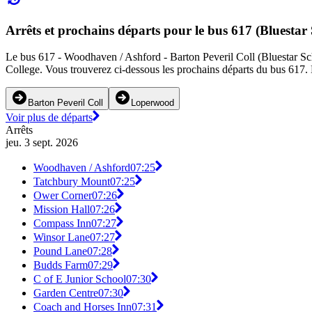
Arrêts et prochains départs pour le bus 617 (Bluestar
Le bus 617 - Woodhaven / Ashford - Barton Peveril Coll (Bluestar Scho
College. Vous trouverez ci-dessous les prochains départs du bus 617. L
Barton Peveril Coll
Loperwood
Voir plus de départs
Arrêts
jeu. 3 sept. 2026
Woodhaven / Ashford
07:25
Tatchbury Mount
07:25
Ower Corner
07:26
Mission Hall
07:26
Compass Inn
07:27
Winsor Lane
07:27
Pound Lane
07:28
Budds Farm
07:29
C of E Junior School
07:30
Garden Centre
07:30
Coach and Horses Inn
07:31