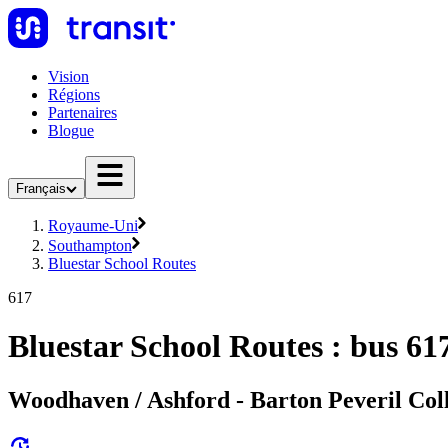
Vision
Régions
Partenaires
Blogue
Français
Royaume-Uni
Southampton
Bluestar School Routes
617
Bluestar School Routes : bus 61
Woodhaven / Ashford - Barton Peveril Col