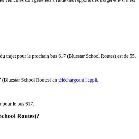
s véhicules sont générées à l'aide des rapports des usager·ère·s, il est
 du trajet pour le prochain bus 617 (Bluestar School Routes) est de 55.
617 (Bluestar School Routes) en
téléchargeant l'appli
.
ir pour le bus 617.
 School Routes)?