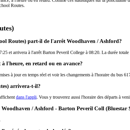
ance, à l'heure ou en retard. Comme ces statistiques sur la ponctualité de
School Routes.
utes)
ool Routes) part-il de l'arrêt Woodhaven / Ashford?
25 et arrivera à l'arrêt Barton Peveril College à 08:20. La durée totale
t à l'heure, en retard ou en avance?
 mises à jour en temps réel et voir les changements à l'horaire du bus 
s) arrivera-t-il?
affichent
dans l'appli
. Vous y trouverez aussi l'horaire des départs à ven
7 - Woodhaven / Ashford - Barton Peveril Coll (Bluestar
.