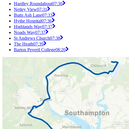
Hardley Roundabout
07:30
Netley View
07:31
Butts Ash Lane
07:33
Hythe Hospital
07:36
Highlands Way
07:37
Noads Way
07:37
St Andrews Church
07:38
The Heath
07:39
Barton Peveril College
08:20