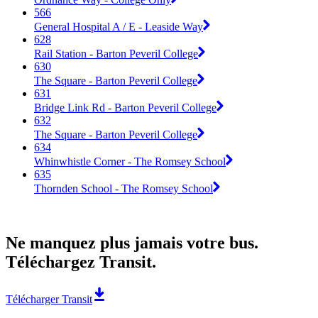
566
General Hospital A / E - Leaside Way
628
Rail Station - Barton Peveril College
630
The Square - Barton Peveril College
631
Bridge Link Rd - Barton Peveril College
632
The Square - Barton Peveril College
634
Whinwhistle Corner - The Romsey School
635
Thornden School - The Romsey School
Ne manquez plus jamais votre bus.
Téléchargez Transit.
Télécharger Transit