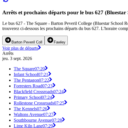
Arrêts et prochains départs pour le bus 627 (Bluestar
Le bus 627 - The Square - Barton Peveril College (Bluestar School Rout
trouverez ci-dessous les prochains départs du bus 627. L'horaire compl
Barton Peveril Coll
Fawley
Voir plus de départs
Arrêts
jeu. 3 sept. 2026
The Square
07:20
Infant School
07:21
The Pentagon
07:22
Forresters Road
07:23
Blackfield Crossroads
07:24
Primary School
07:24
Rollestone Crossroads
07:25
The Kennels
07:26
Waltons Avenue
07:27
Southbourne Avenue
07:28
Lime Kiln Lane
07:29