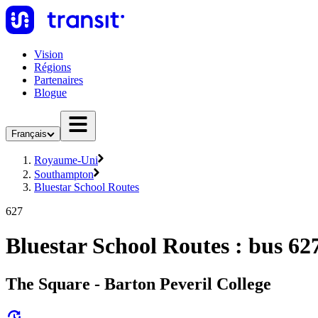
Vision
Régions
Partenaires
Blogue
Français
Royaume-Uni
Southampton
Bluestar School Routes
627
Bluestar School Routes : bus 62
The Square - Barton Peveril College