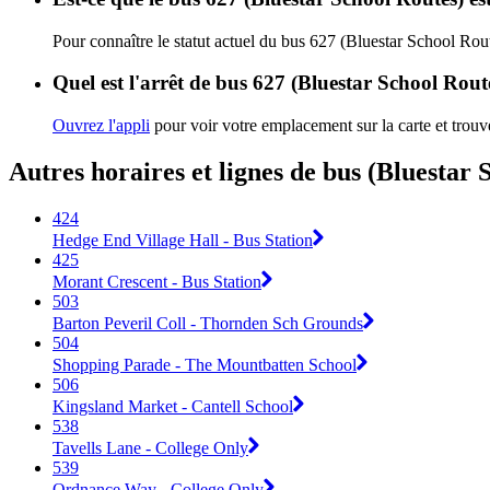
Pour connaître le statut actuel du bus 627 (Bluestar School Rou
Quel est l'arrêt de bus 627 (Bluestar School Rout
Ouvrez l'appli
pour voir votre emplacement sur la carte et trouve
Autres horaires et lignes de bus (Bluestar 
424
Hedge End Village Hall - Bus Station
425
Morant Crescent - Bus Station
503
Barton Peveril Coll - Thornden Sch Grounds
504
Shopping Parade - The Mountbatten School
506
Kingsland Market - Cantell School
538
Tavells Lane - College Only
539
Ordnance Way - College Only