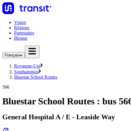
Vision
Régions
Partenaires
Blogue
Français
Royaume-Uni
Southampton
Bluestar School Routes
566
Bluestar School Routes : bus 56
General Hospital A / E - Leaside Way