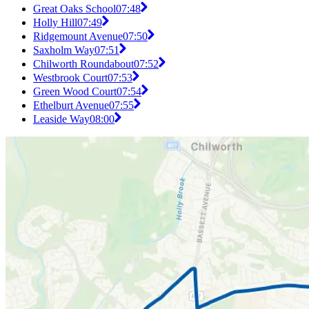
Great Oaks School
07:48
Holly Hill
07:49
Ridgemount Avenue
07:50
Saxholm Way
07:51
Chilworth Roundabout
07:52
Westbrook Court
07:53
Green Wood Court
07:54
Ethelburt Avenue
07:55
Leaside Way
08:00