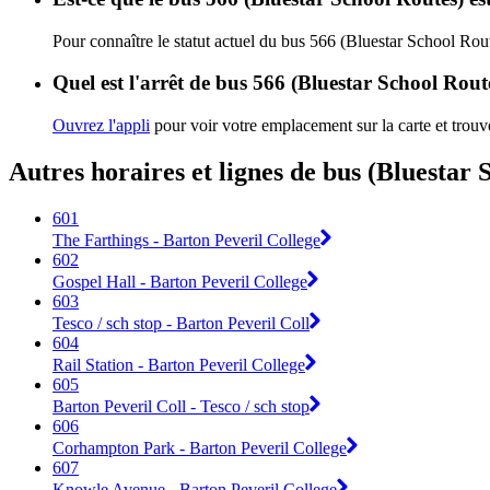
Pour connaître le statut actuel du bus 566 (Bluestar School Rou
Quel est l'arrêt de bus 566 (Bluestar School Rout
Ouvrez l'appli
pour voir votre emplacement sur la carte et trouve
Autres horaires et lignes de bus (Bluestar 
601
The Farthings - Barton Peveril College
602
Gospel Hall - Barton Peveril College
603
Tesco / sch stop - Barton Peveril Coll
604
Rail Station - Barton Peveril College
605
Barton Peveril Coll - Tesco / sch stop
606
Corhampton Park - Barton Peveril College
607
Knowle Avenue - Barton Peveril College