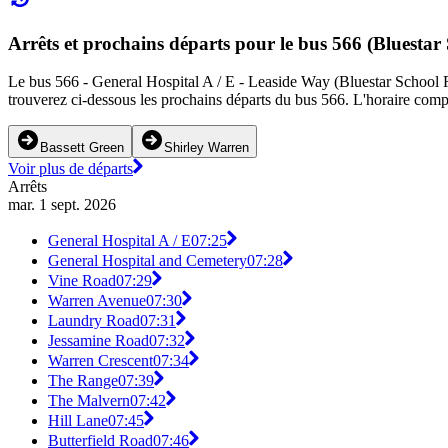
Arrêts et prochains départs pour le bus 566 (Bluestar
Le bus 566 - General Hospital A / E - Leaside Way (Bluestar School Ro
trouverez ci-dessous les prochains départs du bus 566. L'horaire compl
Bassett Green
Shirley Warren
Voir plus de départs
Arrêts
mar. 1 sept. 2026
General Hospital A / E
07:25
General Hospital and Cemetery
07:28
Vine Road
07:29
Warren Avenue
07:30
Laundry Road
07:31
Jessamine Road
07:32
Warren Crescent
07:34
The Range
07:39
The Malvern
07:42
Hill Lane
07:45
Butterfield Road
07:46