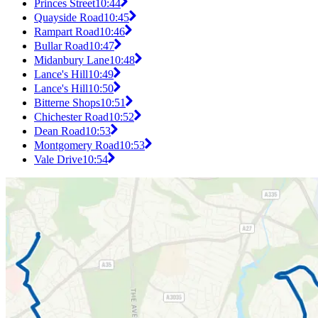
Princes Street
10:44
Quayside Road
10:45
Rampart Road
10:46
Bullar Road
10:47
Midanbury Lane
10:48
Lance's Hill
10:49
Lance's Hill
10:50
Bitterne Shops
10:51
Chichester Road
10:52
Dean Road
10:53
Montgomery Road
10:53
Vale Drive
10:54