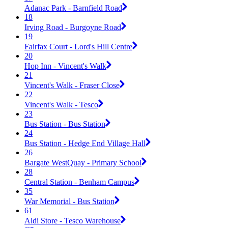
Adanac Park - Barnfield Road
18
Irving Road - Burgoyne Road
19
Fairfax Court - Lord's Hill Centre
20
Hop Inn - Vincent's Walk
21
Vincent's Walk - Fraser Close
22
Vincent's Walk - Tesco
23
Bus Station - Bus Station
24
Bus Station - Hedge End Village Hall
26
Bargate WestQuay - Primary School
28
Central Station - Benham Campus
35
War Memorial - Bus Station
61
Aldi Store - Tesco Warehouse