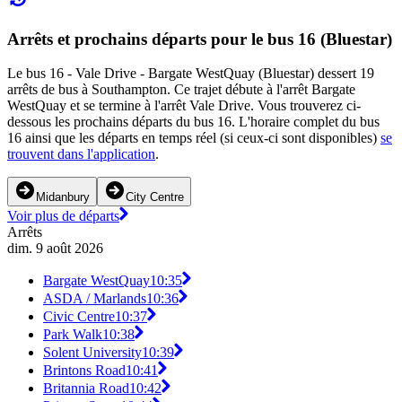
Arrêts et prochains départs pour le bus 16 (Bluestar)
Le bus 16 - Vale Drive - Bargate WestQuay (Bluestar) dessert 19
arrêts de bus à Southampton. Ce trajet débute à l'arrêt Bargate
WestQuay et se termine à l'arrêt Vale Drive. Vous trouverez ci-
dessous les prochains départs du bus 16. L'horaire complet du bus
16 ainsi que les départs en temps réel (si ceux-ci sont disponibles)
se
trouvent dans l'application
.
Midanbury
City Centre
Voir plus de départs
Arrêts
dim. 9 août 2026
Bargate WestQuay
10:35
ASDA / Marlands
10:36
Civic Centre
10:37
Park Walk
10:38
Solent University
10:39
Brintons Road
10:41
Britannia Road
10:42