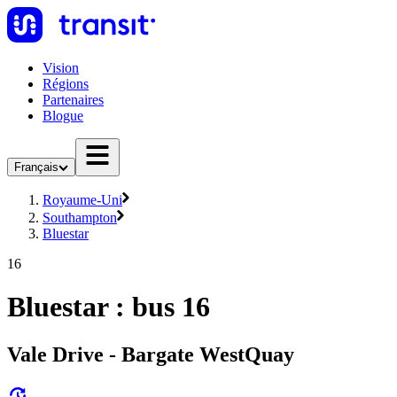
Vision
Régions
Partenaires
Blogue
Français
Royaume-Uni
Southampton
Bluestar
16
Bluestar : bus 16
Vale Drive - Bargate WestQuay