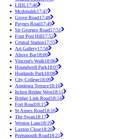
LIDL
17:46
Mcdonalds
17:47
Grove Road
17:48
Paynes Road
17:49
Sir Georges Road
17:51
Four Post Hill
17:52
Central Station
17:55
Art Gallery
17:58
Above Bar
18:00
Vincent's Walk
18:06
Houndwell Park
18:07
Hoglands Park
18:08
City College
18:09
Anglesea Terrace
18:10
Itchen Bridge West
18:11
Bridge Link Road
18:14
Fort Road
18:15
St Annes Road
18:16
The Swan
18:17
Weston Lane
18:19
Laxton Close
18:20
Portsmouth Road
18:21