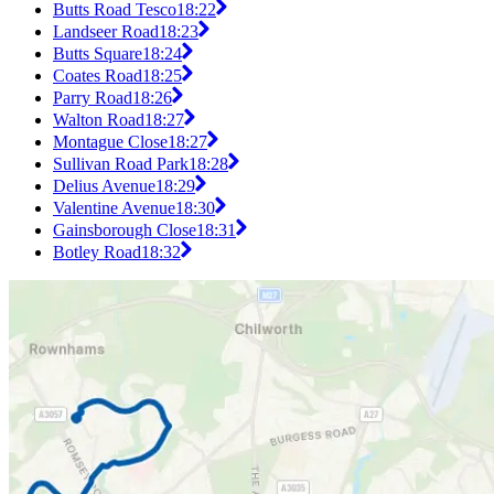
Butts Road Tesco
18:22
Landseer Road
18:23
Butts Square
18:24
Coates Road
18:25
Parry Road
18:26
Walton Road
18:27
Montague Close
18:27
Sullivan Road Park
18:28
Delius Avenue
18:29
Valentine Avenue
18:30
Gainsborough Close
18:31
Botley Road
18:32