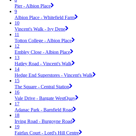
Pier - Albion Place
9
Albion Place - Whitefield Farm
10
Vincent's Walk - Ivy Dene
11
Totton College - Albion Place
12
Embley Close - Albion Place
13
Hatley Road - Vincent's Walk
14
Hedge End Superstores - Vincent's Walk
15
The Square - Central Station
16
Vale Drive - Bargate WestQuay
17
Adanac Park - Barnfield Road
18
Irving Road - Burgoyne Road
19
Fairfax Court - Lord's Hill Centre