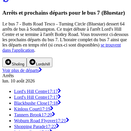
Arrêts et prochains départs pour le bus 7 (Bluestar)
Le bus 7 - Butts Road Tesco - Turning Circle (Bluestar) dessert 64
arrêts de bus à Southampton. Ce trajet débute à l'arrêt Lord's Hill
Centre et se termine à l'arrêt Botley Road. Vous trouverez ci-dessous
les prochains départs du bus 7. L'horaire complet du bus 7 ainsi que
les départs en temps réel (si ceux-ci sont disponibles)
se trouvent
dans l'application
.
Sholing
Lordshill
Voir plus de départs
Arrêts
lun. 10 août 2026
Lord's Hill Centre
17:17
Lord's Hill Centre
17:17
Blackbushe Close
17:18
Kinloss Court
17:19
Tanners Brook
17:20
Woburn Road Flyover
17:21
Shopping Parade
17:22