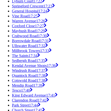
Lyburn Court
17:22
Springford Crescent
17:23
General Hospital
17:24
Vine Road
17:25
Warren Avenue
17:26
Coxford Close
17:27
Maybush Road
17:29
Crabwood Road
17:30
Borrowdale Road
17:31
Ullswater Road
17:32
Millbrook Towers
17:33
The Saints
17:34
Sedbergh Road
17:35
Kendal Avenue Shops
17:36
Windrush Road
17:37
Quantock Road
17:38
Cotswold Road
17:38
Mendip Road
17:39
Tesco
17:40
King Edward Avenue
17:41
Clarendon Road
17:42
Park Street
17:44
Church Street
17:45