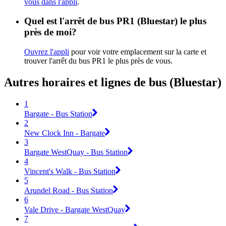
vous dans l'appli
.
Quel est l'arrêt de bus PR1 (Bluestar) le plus
près de moi?
Ouvrez l'appli
pour voir votre emplacement sur la carte et
trouver l'arrêt du bus PR1 le plus près de vous.
Autres horaires et lignes de bus (Bluestar)
1
Bargate - Bus Station
2
New Clock Inn - Bargate
3
Bargate WestQuay - Bus Station
4
Vincent's Walk - Bus Station
5
Arundel Road - Bus Station
6
Vale Drive - Bargate WestQuay
7