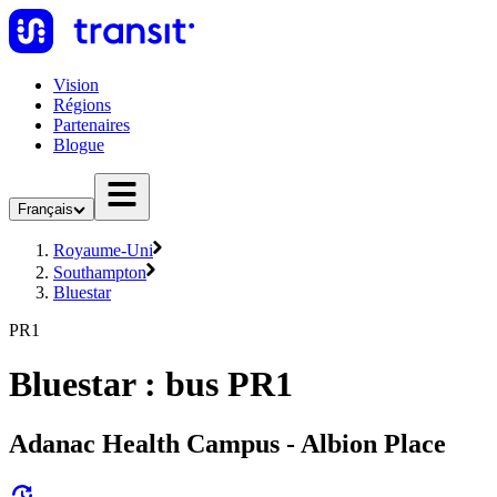
Vision
Régions
Partenaires
Blogue
Français
Royaume-Uni
Southampton
Bluestar
PR1
Bluestar : bus PR1
Adanac Health Campus - Albion Place