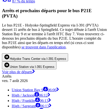
87 % du temps
Arrêts et prochains départs pour le bus P21E
(PVTA)
Le bus P21E - Holyoke-Springfield Express via I-391 (PVTA)
dessert 11 arrêts de bus à Springfield. Ce trajet débute à l'arrêt Union
Station Bay 9 et se termine à l'arrêt HTC Bay 7. Vous trouverez ci-
dessous les prochains départs du bus P21E. L'horaire complet du
bus P21E ainsi que les départs en temps réel (si ceux-ci sont
disponibles)
se trouvent dans l'application
.
Holyoke Trans Center via I-391 Express
Union Station via I-391 Express
Voir plus de départs
Arrêts
ven. 7 août 2026
Union Station Bay 9
06:00
High / Jackson
06:12
High / Franklin
06:13
High / Sargeant
06:13