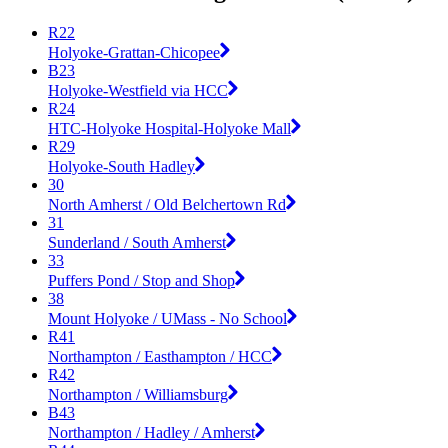
R22
Holyoke-Grattan-Chicopee
B23
Holyoke-Westfield via HCC
R24
HTC-Holyoke Hospital-Holyoke Mall
R29
Holyoke-South Hadley
30
North Amherst / Old Belchertown Rd
31
Sunderland / South Amherst
33
Puffers Pond / Stop and Shop
38
Mount Holyoke / UMass - No School
R41
Northampton / Easthampton / HCC
R42
Northampton / Williamsburg
B43
Northampton / Hadley / Amherst