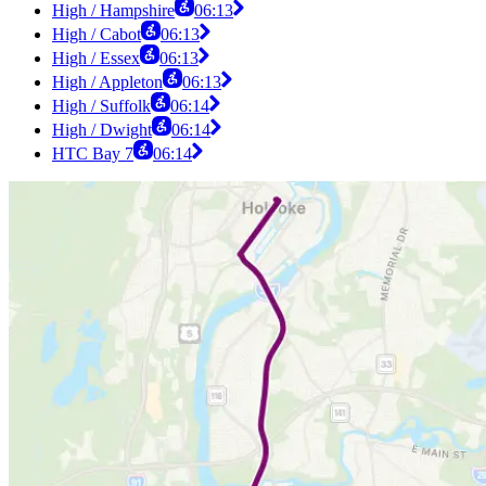
High / Hampshire
06:13
High / Cabot
06:13
High / Essex
06:13
High / Appleton
06:13
High / Suffolk
06:14
High / Dwight
06:14
HTC Bay 7
06:14