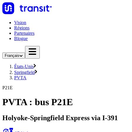
Vision
Régions
Partenaires
Blogue
Français
États-Unis
Springfield
PVTA
P21E
PVTA : bus P21E
Holyoke-Springfield Express via I-391