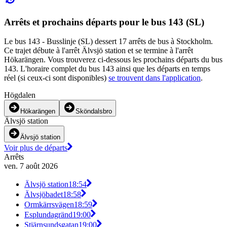
Arrêts et prochains départs pour le bus 143 (SL)
Le bus 143 - Busslinje (SL) dessert 17 arrêts de bus à Stockholm.
Ce trajet débute à l'arrêt Älvsjö station et se termine à l'arrêt
Hökarängen. Vous trouverez ci-dessous les prochains départs du bus
143. L'horaire complet du bus 143 ainsi que les départs en temps
réel (si ceux-ci sont disponibles)
se trouvent dans l'application
.
Högdalen
Hökarängen
Sköndalsbro
Älvsjö station
Älvsjö station
Voir plus de départs
Arrêts
ven. 7 août 2026
Älvsjö station
18:54
Älvsjöbadet
18:58
Ormkärrsvägen
18:59
Esplundagränd
19:00
Stjärnsundsgatan
19:00