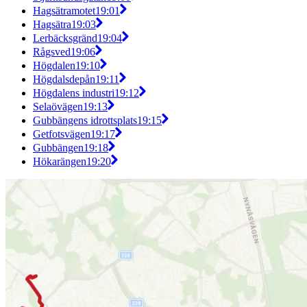
Hagsätramotet
19:01
Hagsätra
19:03
Lerbäcksgränd
19:04
Rågsved
19:06
Högdalen
19:10
Högdalsdepån
19:11
Högdalens industri
19:12
Selaövägen
19:13
Gubbängens idrottsplats
19:15
Getfotsvägen
19:17
Gubbängen
19:18
Hökarängen
19:20