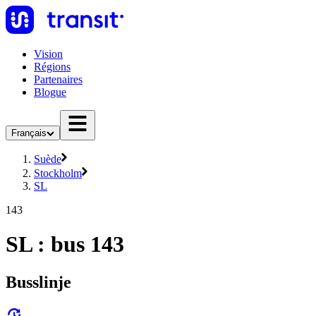
Vision
Régions
Partenaires
Blogue
Français
Suède
Stockholm
SL
143
SL : bus 143
Busslinje