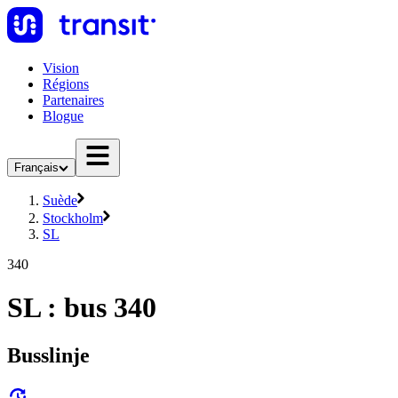
Vision
Régions
Partenaires
Blogue
Français
Suède
Stockholm
SL
340
SL : bus 340
Busslinje