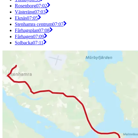
Rosenborg
07:02
Västeräng
07:03
Eknäs
07:05
Stenhamra centrum
07:07
Fårhagsplan
07:08
Fårhagen
07:09
Solbacka
07:11