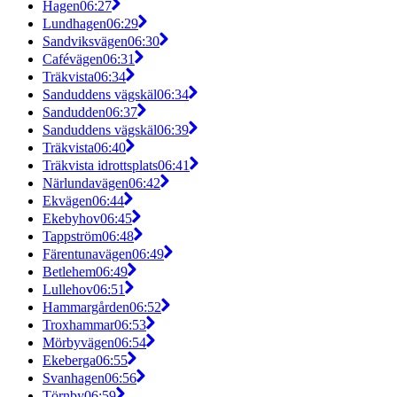
Hagen
06:27
Lundhagen
06:29
Sandviksvägen
06:30
Cafévägen
06:31
Träkvista
06:34
Sanduddens vägskäl
06:34
Sandudden
06:37
Sanduddens vägskäl
06:39
Träkvista
06:40
Träkvista idrottsplats
06:41
Närlundavägen
06:42
Ekvägen
06:44
Ekebyhov
06:45
Tappström
06:48
Färentunavägen
06:49
Betlehem
06:49
Lullehov
06:51
Hammargården
06:52
Troxhammar
06:53
Mörbyvägen
06:54
Ekeberga
06:55
Svanhagen
06:56
Törnby
06:59