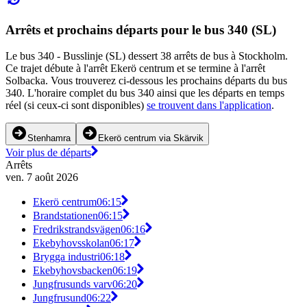
Arrêts et prochains départs pour le bus 340 (SL)
Le bus 340 - Busslinje (SL) dessert 38 arrêts de bus à Stockholm.
Ce trajet débute à l'arrêt Ekerö centrum et se termine à l'arrêt
Solbacka. Vous trouverez ci-dessous les prochains départs du bus
340. L'horaire complet du bus 340 ainsi que les départs en temps
réel (si ceux-ci sont disponibles)
se trouvent dans l'application
.
Stenhamra
Ekerö centrum via Skärvik
Voir plus de départs
Arrêts
ven. 7 août 2026
Ekerö centrum
06:15
Brandstationen
06:15
Fredrikstrandsvägen
06:16
Ekebyhovsskolan
06:17
Brygga industri
06:18
Ekebyhovsbacken
06:19
Jungfrusunds varv
06:20
Jungfrusund
06:22