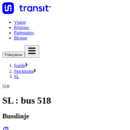
Vision
Régions
Partenaires
Blogue
Français
Suède
Stockholm
SL
518
SL : bus 518
Busslinje