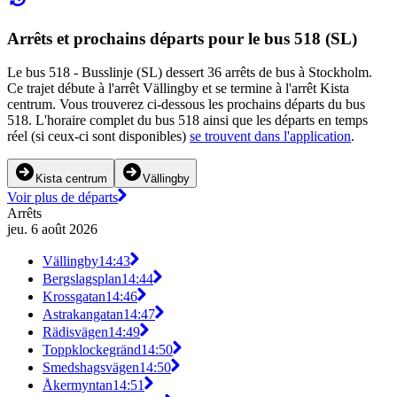
Arrêts et prochains départs pour le bus 518 (SL)
Le bus 518 - Busslinje (SL) dessert 36 arrêts de bus à Stockholm.
Ce trajet débute à l'arrêt Vällingby et se termine à l'arrêt Kista
centrum. Vous trouverez ci-dessous les prochains départs du bus
518. L'horaire complet du bus 518 ainsi que les départs en temps
réel (si ceux-ci sont disponibles)
se trouvent dans l'application
.
Kista centrum
Vällingby
Voir plus de départs
Arrêts
jeu. 6 août 2026
Vällingby
14:43
Bergslagsplan
14:44
Krossgatan
14:46
Astrakangatan
14:47
Rädisvägen
14:49
Toppklockegränd
14:50
Smedshagsvägen
14:50
Åkermyntan
14:51