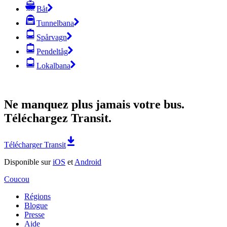
Båt
Tunnelbana
Spårvagn
Pendeltåg
Lokalbana
Ne manquez plus jamais votre bus.
Téléchargez Transit.
Télécharger Transit
Disponible sur
iOS
et
Android
Coucou
Régions
Blogue
Presse
Aide