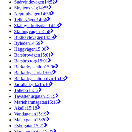
Snårvindevägen
14:52
Skyttens väg
14:55
Neptunivägen
14:56
Tellusvägen
14:56
Skälby idrottsplats
14:58
Skillingvägen
14:58
Budkavlevägen
14:59
Byleden
14:59
Häggvägen
15:00
Barsbrovägen
15:01
Barsbro torg
15:01
Barkarby station
15:06
Barkarby skola
15:07
Barkarby station övre
15:08
Järfälla kyrka
15:10
Tallebo
15:12
Tavastehusgatan
15:15
Mariehamnsgatan
15:16
Akalla
15:18
Vandagatan
15:19
Malaxgatan
15:20
Esbogatan
15:21
Stavangergatan
15:25