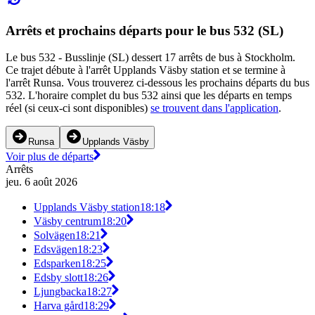
Arrêts et prochains départs pour le bus 532 (SL)
Le bus 532 - Busslinje (SL) dessert 17 arrêts de bus à Stockholm.
Ce trajet débute à l'arrêt Upplands Väsby station et se termine à
l'arrêt Runsa. Vous trouverez ci-dessous les prochains départs du bus
532. L'horaire complet du bus 532 ainsi que les départs en temps
réel (si ceux-ci sont disponibles)
se trouvent dans l'application
.
Runsa
Upplands Väsby
Voir plus de départs
Arrêts
jeu. 6 août 2026
Upplands Väsby station
18:18
Väsby centrum
18:20
Solvägen
18:21
Edsvägen
18:23
Edsparken
18:25
Edsby slott
18:26
Ljungbacka
18:27
Harva gård
18:29