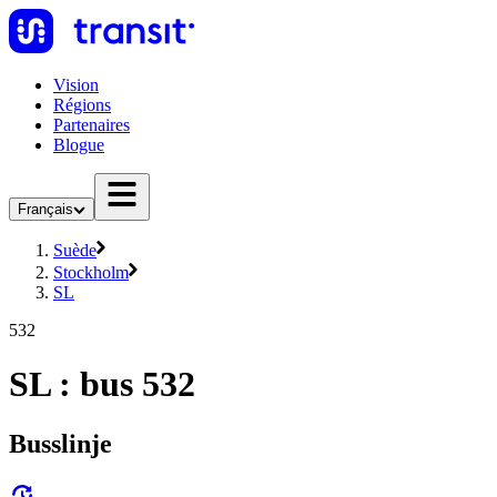
Vision
Régions
Partenaires
Blogue
Français
Suède
Stockholm
SL
532
SL : bus 532
Busslinje