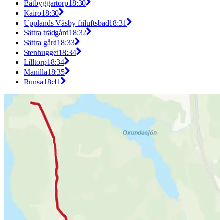
Båtbyggartorp
18:30
Kairo
18:30
Upplands Väsby friluftsbad
18:31
Sättra trädgård
18:32
Sättra gård
18:33
Stenhugget
18:34
Lilltorp
18:34
Manilla
18:35
Runsa
18:41