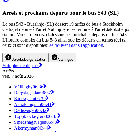
Arrêts et prochains départs pour le bus 543 (SL)
Le bus 543 - Busslinje (SL) dessert 19 arrêts de bus à Stockholm.
Ce trajet débute à l'arrêt Vällingby et se termine à l'arrêt Jakobsbergs
station. Vous trouverez ci-dessous les prochains départs du bus 543.
L'horaire complet du bus 543 ainsi que les départs en temps réel (si
ceux-ci sont disponibles)
se trouvent dans l'application
.
Jakobsbergs station
Vällingby
Voir plus de départs
Arrêts
ven. 7 août 2026
Vällingby
06:36
Bergslagsplan
06:37
Krossgatan
06:39
Astrakangatan
06:41
Rädisvägen
06:42
Toppklockegränd
06:43
Smedshagsvägen
06:43
Åkermyntan
06:44