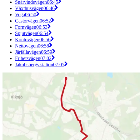
Snårvindevägen
06:45
Växthusvägen
06:46
Vega
06:50
Castorvägen
06:52
Fornvägen
06:53
Spjutvägen
06:54
Kontovägen
06:56
Nettovägen
06:58
Järfällavägen
06:59
Frihetsvägen
07:02
Jakobsbergs station
07:05