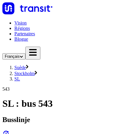
Vision
Régions
Partenaires
Blogue
Français
Suède
Stockholm
SL
543
SL : bus 543
Busslinje