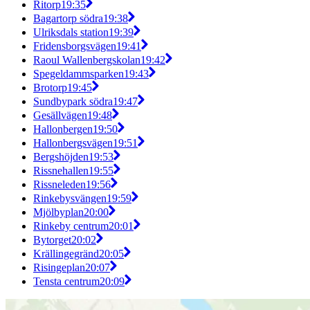
Ritorp
19:35
Bagartorp södra
19:38
Ulriksdals station
19:39
Fridensborgsvägen
19:41
Raoul Wallenbergskolan
19:42
Spegeldammsparken
19:43
Brotorp
19:45
Sundbypark södra
19:47
Gesällvägen
19:48
Hallonbergen
19:50
Hallonbergsvägen
19:51
Bergshöjden
19:53
Rissnehallen
19:55
Rissneleden
19:56
Rinkebysvängen
19:59
Mjölbyplan
20:00
Rinkeby centrum
20:01
Bytorget
20:02
Krällingegränd
20:05
Risingeplan
20:07
Tensta centrum
20:09