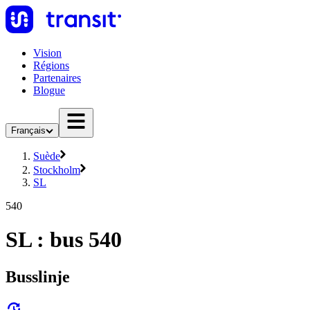
Vision
Régions
Partenaires
Blogue
Français
Suède
Stockholm
SL
540
SL : bus 540
Busslinje