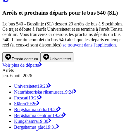
Arrêts et prochains départs pour le bus 540 (SL)
Le bus 540 - Busslinje (SL) dessert 29 arrêts de bus à Stockholm.
Ce trajet débute à l'arrêt Universitetet et se termine à l'arrêt Tensta
centrum. Vous trouverez ci-dessous les prochains départs du bus
540. L'horaire complet du bus 540 ainsi que les départs en temps
réel (si ceux-ci sont disponibles)
se trouvent dans l'application
.
Tensta centrum
Universitetet
Voir plus de départs
Arrêts
jeu. 6 août 2026
Universitetet
19:23
Naturhistoriska riksmuseet
19:24
Frescati
19:25
Sfären
19:26
Bergshamra södra
19:28
Bergshamra centrum
19:29
Kungshamra
19:30
Bergshamra gård
19:31