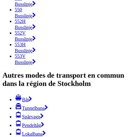
Busslinje
550
Busslinje
552H
Busslinje
552V
Busslinje
553H
Busslinje
553V
Busslinje
Autres modes de transport en commun
dans la région de Stockholm
Båt
Tunnelbana
Spårvagn
Pendeltåg
Lokalbana