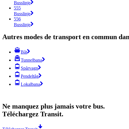
Busslinje
555
Busslinje
556
Busslinje
Autres modes de transport en commun dans
Båt
Tunnelbana
Spårvagn
Pendeltåg
Lokalbana
Ne manquez plus jamais votre bus.
Téléchargez Transit.