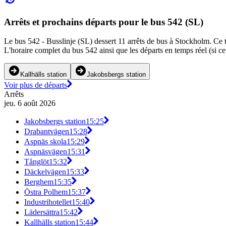
Arrêts et prochains départs pour le bus 542 (SL)
Le bus 542 - Busslinje (SL) dessert 11 arrêts de bus à Stockholm. Ce tra
L'horaire complet du bus 542 ainsi que les départs en temps réel (si c
Kallhälls station
Jakobsbergs station
Voir plus de départs
Arrêts
jeu. 6 août 2026
Jakobsbergs station
15:25
Drabantvägen
15:28
Aspnäs skola
15:29
Aspnäsvägen
15:31
Tånglöt
15:32
Däckelvägen
15:33
Berghem
15:35
Östra Polhem
15:37
Industrihotellet
15:40
Lädersättra
15:42
Kallhälls station
15:44