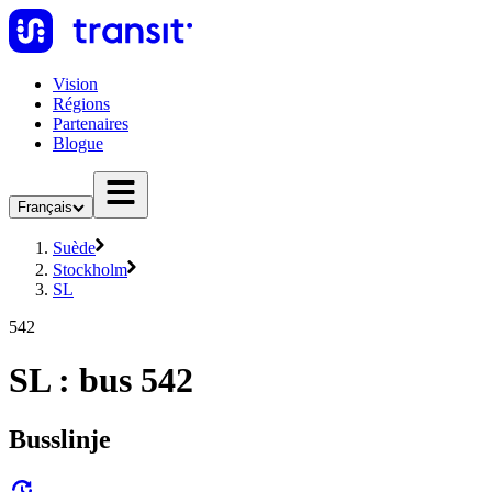
Vision
Régions
Partenaires
Blogue
Français
Suède
Stockholm
SL
542
SL : bus 542
Busslinje