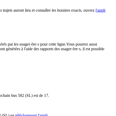
s trajets auront lieu et connaître les horaires exacts, ouvrez
l'appli
érés par les usager·ère·s pour cette ligne.Vous pourrez aussi
nt générées à l'aide des rapports des usager·ère·s, il est possible
prochain bus 582 (SL) est de 17.
82 (SL) en
téléchargeant l'appli
.