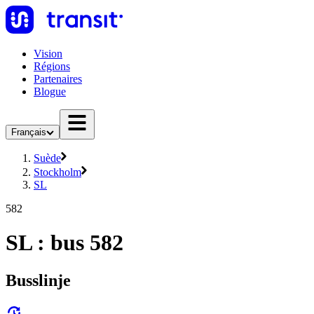
Vision
Régions
Partenaires
Blogue
Français
Suède
Stockholm
SL
582
SL : bus 582
Busslinje