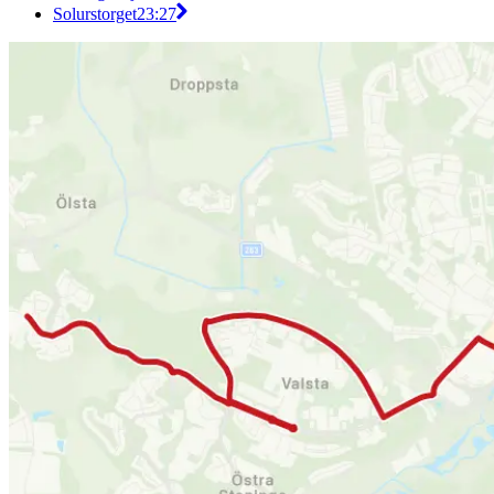
Solurstorget
23:27