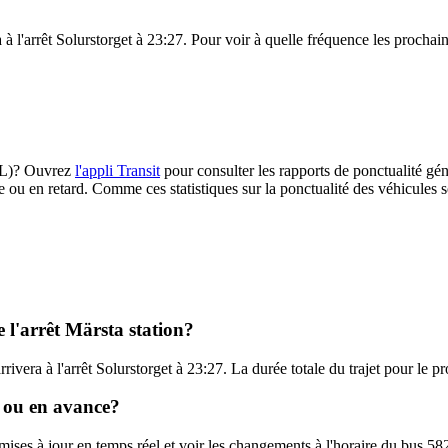
 à l'arrêt Solurstorget à 23:27. Pour voir à quelle fréquence les prochain
(SL)? Ouvrez
l'appli Transit
pour consulter les rapports de ponctualité gén
e ou en retard. Comme ces statistiques sur la ponctualité des véhicules so
e l'arrêt Märsta station?
rrivera à l'arrêt Solurstorget à 23:27. La durée totale du trajet pour le 
d ou en avance?
 mises à jour en temps réel et voir les changements à l'horaire du bus 5