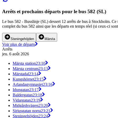
Arrêts et prochains départs pour le bus 582 (SL)
Le bus 582 - Busslinje (SL) dessert 12 arrêts de bus à Stockholm. Ce tr
complet du bus 582 ainsi que les départs en temps réel (si ceux-ci son
Steningehöjden
Märsta
Voir plus de départs
Arrêts
jeu. 6 août 2026
Märsta station
23:10
Märsta centrum
23:13
Märstadal
23:14
Kungshörnet
23:15
Arlandagymnasiet
23:16
Idungatan
23:17
Baldergatan
23:18
Vidargatan
23:19
Midgårdsvägen
23:20
Siriusgatan norra
23:21
Steningehöjden
23:24