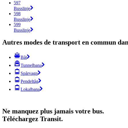
597
Busslinje
598
Busslinje
599
Busslinje
Autres modes de transport en commun dans
Båt
Tunnelbana
Spårvagn
Pendeltåg
Lokalbana
Ne manquez plus jamais votre bus.
Téléchargez Transit.