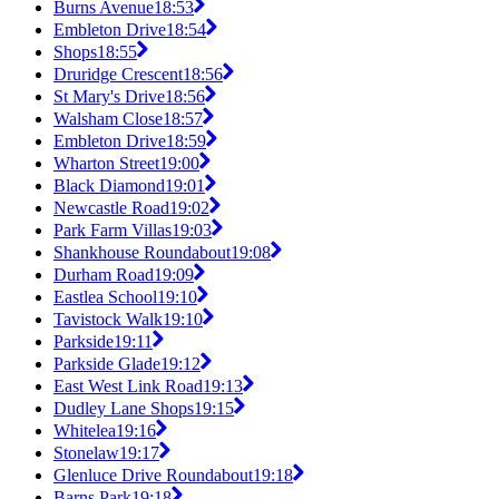
Burns Avenue
18:53
Embleton Drive
18:54
Shops
18:55
Druridge Crescent
18:56
St Mary's Drive
18:56
Walsham Close
18:57
Embleton Drive
18:59
Wharton Street
19:00
Black Diamond
19:01
Newcastle Road
19:02
Park Farm Villas
19:03
Shankhouse Roundabout
19:08
Durham Road
19:09
Eastlea School
19:10
Tavistock Walk
19:10
Parkside
19:11
Parkside Glade
19:12
East West Link Road
19:13
Dudley Lane Shops
19:15
Whitelea
19:16
Stonelaw
19:17
Glenluce Drive Roundabout
19:18
Barns Park
19:18