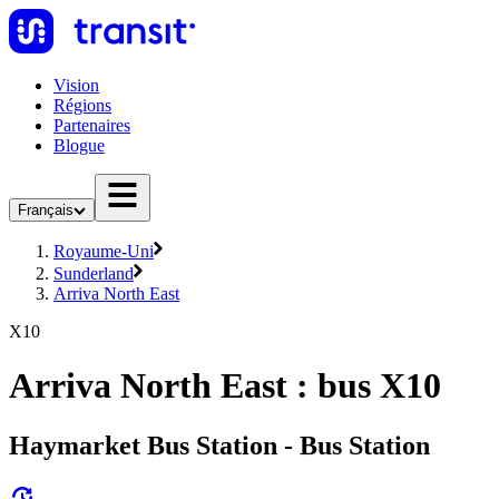
Vision
Régions
Partenaires
Blogue
Français
Royaume-Uni
Sunderland
Arriva North East
X10
Arriva North East : bus X10
Haymarket Bus Station - Bus Station