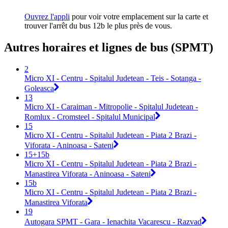
Ouvrez l'appli
pour voir votre emplacement sur la carte et
trouver l'arrêt du bus 12b le plus près de vous.
Autres horaires et lignes de bus (SPMT)
2
Micro XI - Centru - Spitalul Judetean - Teis - Sotanga -
Goleasca
13
Micro XI - Caraiman - Mitropolie - Spitalul Judetean -
Romlux - Cromsteel - Spitalul Municipal
15
Micro XI - Centru - Spitalul Judetean - Piata 2 Brazi -
Viforata - Aninoasa - Sateni
15+15b
Micro XI - Centru - Spitalul Judetean - Piata 2 Brazi -
Manastirea Viforata - Aninoasa - Sateni
15b
Micro XI - Centru - Spitalul Judetean - Piata 2 Brazi -
Manastirea Viforata
19
Autogara SPMT - Gara - Ienachita Vacarescu - Razvad