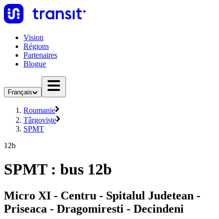
Vision
Régions
Partenaires
Blogue
Français
Roumanie
Târgoviște
SPMT
12b
SPMT : bus 12b
Micro XI - Centru - Spitalul Judetean -
Priseaca - Dragomiresti - Decindeni