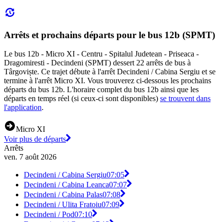
Arrêts et prochains départs pour le bus 12b (SPMT)
Le bus 12b - Micro XI - Centru - Spitalul Judetean - Priseaca -
Dragomiresti - Decindeni (SPMT) dessert 22 arrêts de bus à
Târgoviște. Ce trajet débute à l'arrêt Decindeni / Cabina Sergiu et se
termine à l'arrêt Micro XI. Vous trouverez ci-dessous les prochains
départs du bus 12b. L'horaire complet du bus 12b ainsi que les
départs en temps réel (si ceux-ci sont disponibles)
se trouvent dans
l'application
.
Micro XI
Voir plus de départs
Arrêts
ven. 7 août 2026
Decindeni / Cabina Sergiu
07:05
Decindeni / Cabina Leanca
07:07
Decindeni / Cabina Palas
07:08
Decindeni / Ulita Fratoiu
07:09
Decindeni / Pod
07:10