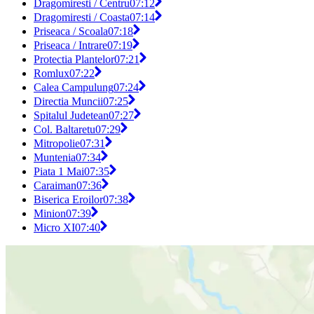
Dragomiresti / Centru
07:12
Dragomiresti / Coasta
07:14
Priseaca / Scoala
07:18
Priseaca / Intrare
07:19
Protectia Plantelor
07:21
Romlux
07:22
Calea Campulung
07:24
Directia Muncii
07:25
Spitalul Judetean
07:27
Col. Baltaretu
07:29
Mitropolie
07:31
Muntenia
07:34
Piata 1 Mai
07:35
Caraiman
07:36
Biserica Eroilor
07:38
Minion
07:39
Micro XI
07:40